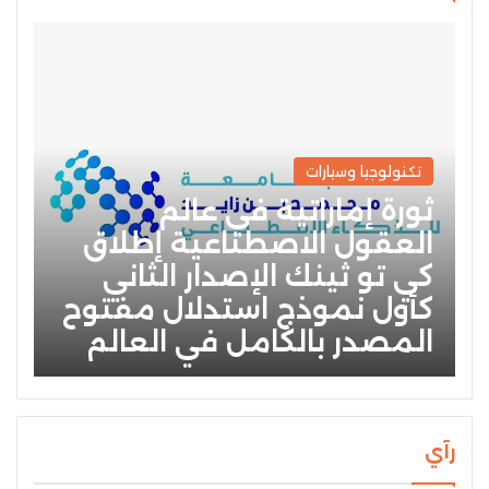
تكنولوجيا وسيارات
ثورة إماراتية في عالم
العقول الاصطناعية إطلاق
كي تو ثينك الإصدار الثاني
كأول نموذج استدلال مفتوح
المصدر بالكامل في العالم
رآي