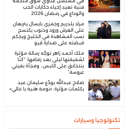
في مسلسل غناوي شوق ملحمة
فنية تعيد إحياء حكايات الحب
والوداع في رمضان 2026
مراد يلدريم وجمري بايسال يتربعان
على العرش ورود وذنوب يكتسح
نسب المشاهدة في الخليج ويحكم
قبضته على صدارة ڤيو
ملك أحمد زاهر توجّه رسالة مؤثرة
لشقيقتها ليلى بعد زفافها: “كنّا
بنتخانق على اللبس.. وفجأة بقيتي
عروسة”
صلاح عبدالله يودّع سليمان عيد
بكلمات مؤثرة: «نومة هنية يا غالي»
تكنولوجيا وسيارات