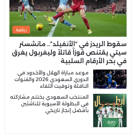
رياضة
سقوط الريدز في “الأنفيلد”.. مانشستر
سيتي يقتنص فوزاً قاتلاً وليفربول يغرق
في بحر الأرقام السلبية
موعد مباراة الهلال والأخدود في
الدوري السعودي 2026 والقنوات
الناقلة وتوقيت اللقاء
المنتخب السعودي يختتم مشاركته
في البطولة الآسيوية للناشئين
بأفضل إنجاز تاريخي