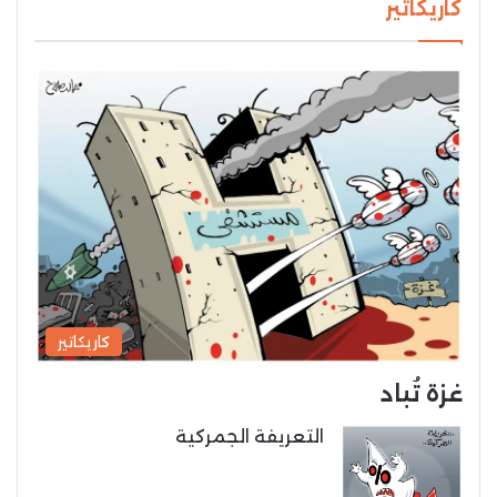
كاريكاتير
كاريكاتير
غزة تُباد
التعريفة الجمركية