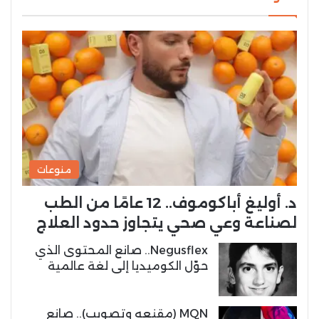
منوعات
د. أوليغ أباكوموف.. 12 عامًا من الطب
لصناعة وعي صحي يتجاوز حدود العلاج
Negusflex.. صانع المحتوى الذي
حوّل الكوميديا إلى لغة عالمية
MQN (مقنعه وتصويب).. صانع