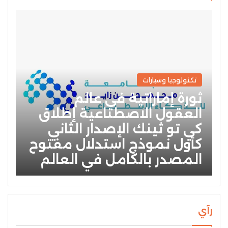
تكنولوجيا وسيارات
ثورة إماراتية في عالم
العقول الاصطناعية إطلاق
كي تو ثينك الإصدار الثاني
كأول نموذج استدلال مفتوح
المصدر بالكامل في العالم
رآي