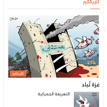
كاريكاتير
كاريكاتير
غزة تُباد
التعريفة الجمركية