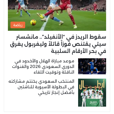
رياضة
سقوط الريدز في “الأنفيلد”.. مانشستر
سيتي يقتنص فوزاً قاتلاً وليفربول يغرق
في بحر الأرقام السلبية
موعد مباراة الهلال والأخدود في
الدوري السعودي 2026 والقنوات
الناقلة وتوقيت اللقاء
المنتخب السعودي يختتم مشاركته
في البطولة الآسيوية للناشئين
بأفضل إنجاز تاريخي