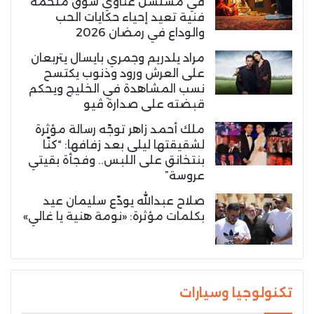
في مسلسل غناوي شوق ملحمة
فنية تعيد إحياء حكايات الحب
والوداع في رمضان 2026
مراد يلدريم وجمري بايسال يتربعان
على العرش ورود وذنوب يكتسح
نسب المشاهدة في الخليج ويحكم
قبضته على صدارة ڤيو
ملك أحمد زاهر توجّه رسالة مؤثرة
لشقيقتها ليلى بعد زفافها: “كنّا
بنتخانق على اللبس.. وفجأة بقيتي
عروسة”
صلاح عبدالله يودّع سليمان عيد
بكلمات مؤثرة: «نومة هنية يا غالي»
تكنولوجيا وسيارات