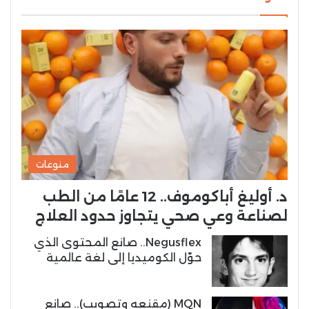
منوعات
د. أوليغ أباكوموف.. 12 عامًا من الطب
لصناعة وعي صحي يتجاوز حدود العلاج
Negusflex.. صانع المحتوى الذي
حوّل الكوميديا إلى لغة عالمية
MQN (مقنعه وتصويب).. صانع