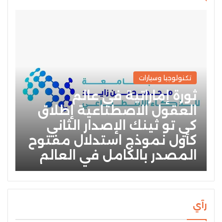
تكنولوجيا وسيارات
ثورة إماراتية في عالم
العقول الاصطناعية إطلاق
كي تو ثينك الإصدار الثاني
كأول نموذج استدلال مفتوح
المصدر بالكامل في العالم
رآي