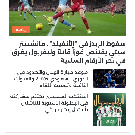
رياضة
سقوط الريدز في “الأنفيلد”.. مانشستر
سيتي يقتنص فوزاً قاتلاً وليفربول يغرق
في بحر الأرقام السلبية
موعد مباراة الهلال والأخدود في
الدوري السعودي 2026 والقنوات
الناقلة وتوقيت اللقاء
المنتخب السعودي يختتم مشاركته
في البطولة الآسيوية للناشئين
بأفضل إنجاز تاريخي