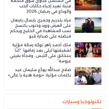
في مسلسل غناوي شوق ملحمة
فنية تعيد إحياء حكايات الحب
والوداع في رمضان 2026
مراد يلدريم وجمري بايسال يتربعان
على العرش ورود وذنوب يكتسح
نسب المشاهدة في الخليج ويحكم
قبضته على صدارة ڤيو
ملك أحمد زاهر توجّه رسالة مؤثرة
لشقيقتها ليلى بعد زفافها: “كنّا
بنتخانق على اللبس.. وفجأة بقيتي
عروسة”
صلاح عبدالله يودّع سليمان عيد
بكلمات مؤثرة: «نومة هنية يا غالي»
تكنولوجيا وسيارات