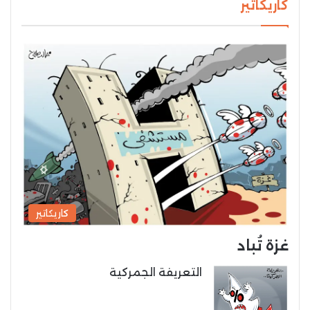
كاريكاتير
كاريكاتير
غزة تُباد
التعريفة الجمركية