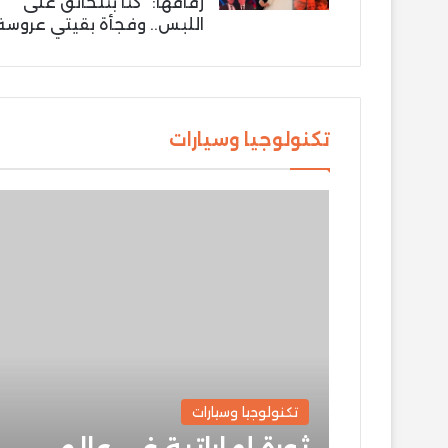
زفافها: “كنّا بنتخانق على
اللبس.. وفجأة بقيتي عروسة
تكنولوجيا وسيارات
تكنولوجيا وسيارات