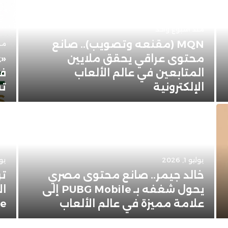
منذ أسبوع واحد
MQN (مقنعه وتصويب).. صانع
منذ 3 
محتوى عراقي يحقق ملايين
«ع
المتابعين في عالم الألعاب
في
الإلكترونية
تس
يوليو 1, 2026
يونيو
خالد جيمر.. صانع محتوى مصري
تر
يحول شغفه بـ PUBG Mobile إلى
ال
علامة مميزة في عالم الألعاب
Apple 