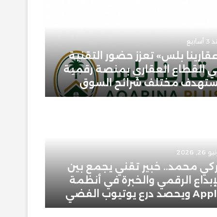
أسابيع
قارينا بلس» تعزز حضور التقنية
 القطاع العقاري بمنصة رقمية
يونيو 23, 2026
تهدف مختلف شرائح السوق
حمودي 
 26, 2026
يونيو 2, 2026
كي محمد.. خبير تقني يجمع بين
إبراهيم
إبداع الرقمي والخبرة في أنظمة
سعودية
ويحصد درع يوتيوب الفضي
في عال