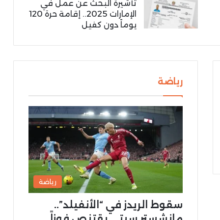
تأشيرة البحث عن عمل في
الإمارات 2025.. إقامة حرة 120
يوماً دون كفيل
رياضة
رياضة
سقوط الريدز في “الأنفيلد”..
مانشستر سيتي يقتنص فوزاً