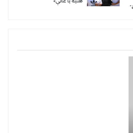
هنية يا غالي»
”