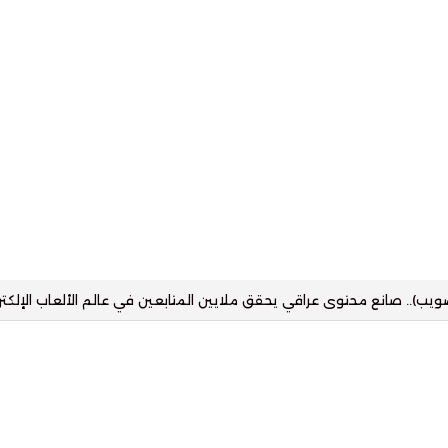
زز حضور التقنية في القطاع العقاري بمنصة رقمية تستهدف مختلف شرائح ا