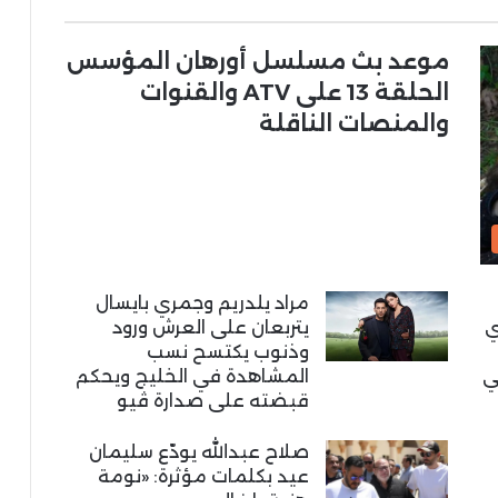
موعد بث مسلسل أورهان المؤسس
الحلقة 13 على ATV والقنوات
والمنصات الناقلة
مراد يلدريم وجمري بايسال
ي
يتربعان على العرش ورود
وذنوب يكتسح نسب
ي
المشاهدة في الخليج ويحكم
قبضته على صدارة ڤيو
صلاح عبدالله يودّع سليمان
عيد بكلمات مؤثرة: «نومة