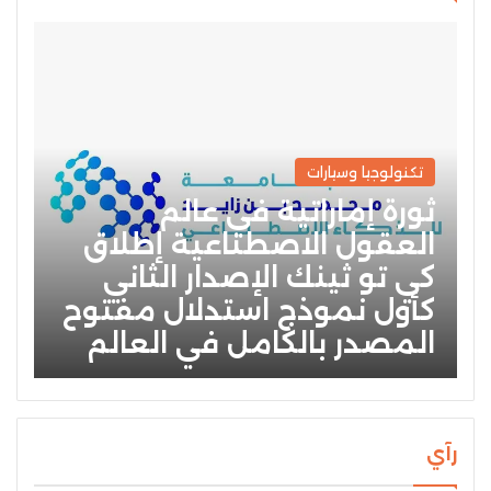
تكنولوجيا وسيارات
ثورة إماراتية في عالم
العقول الاصطناعية إطلاق
كي تو ثينك الإصدار الثاني
كأول نموذج استدلال مفتوح
المصدر بالكامل في العالم
رآي