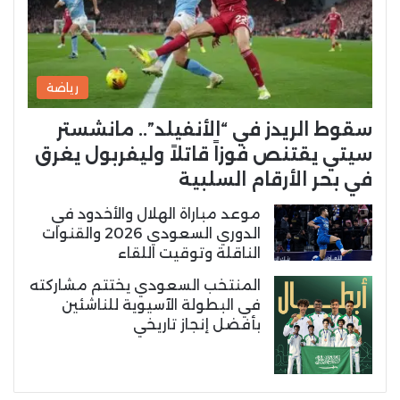
رياضة
سقوط الريدز في “الأنفيلد”.. مانشستر
سيتي يقتنص فوزاً قاتلاً وليفربول يغرق
في بحر الأرقام السلبية
موعد مباراة الهلال والأخدود في
الدوري السعودي 2026 والقنوات
الناقلة وتوقيت اللقاء
المنتخب السعودي يختتم مشاركته
في البطولة الآسيوية للناشئين
بأفضل إنجاز تاريخي