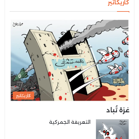
كاريكاتير
كاريكاتير
غزة تُباد
التعريفة الجمركية