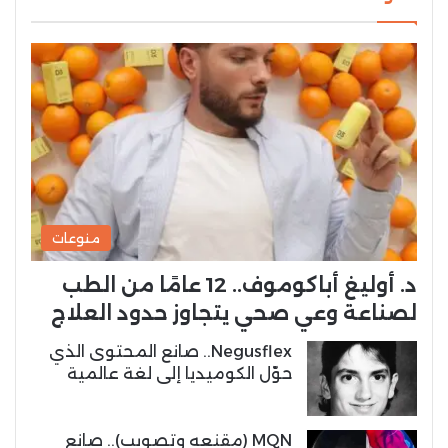
منوعات
د. أوليغ أباكوموف.. 12 عامًا من الطب
لصناعة وعي صحي يتجاوز حدود العلاج
Negusflex.. صانع المحتوى الذي
حوّل الكوميديا إلى لغة عالمية
MQN (مقنعه وتصويب).. صانع