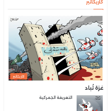
كاريكاتير
كاريكاتير
غزة تُباد
التعريفة الجمركية