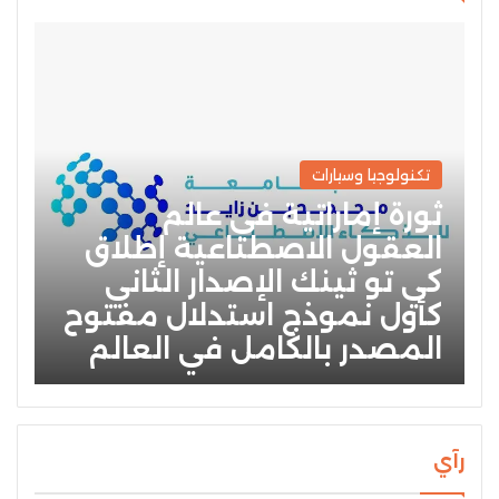
تكنولوجيا وسيارات
ثورة إماراتية في عالم
العقول الاصطناعية إطلاق
كي تو ثينك الإصدار الثاني
كأول نموذج استدلال مفتوح
المصدر بالكامل في العالم
رآي