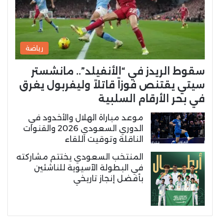
رياضة
سقوط الريدز في “الأنفيلد”.. مانشستر
سيتي يقتنص فوزاً قاتلاً وليفربول يغرق
في بحر الأرقام السلبية
موعد مباراة الهلال والأخدود في
الدوري السعودي 2026 والقنوات
الناقلة وتوقيت اللقاء
المنتخب السعودي يختتم مشاركته
في البطولة الآسيوية للناشئين
بأفضل إنجاز تاريخي