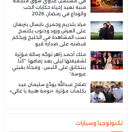
في مسلسل غناوي شوق ملحمة
فنية تعيد إحياء حكايات الحب
والوداع في رمضان 2026
مراد يلدريم وجمري بايسال يتربعان
على العرش ورود وذنوب يكتسح
نسب المشاهدة في الخليج ويحكم
قبضته على صدارة ڤيو
ملك أحمد زاهر توجّه رسالة مؤثرة
لشقيقتها ليلى بعد زفافها: “كنّا
بنتخانق على اللبس.. وفجأة بقيتي
عروسة”
صلاح عبدالله يودّع سليمان عيد
بكلمات مؤثرة: «نومة هنية يا غالي»
تكنولوجيا وسيارات