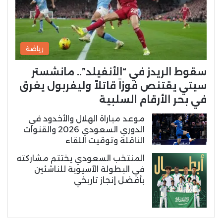
رياضة
سقوط الريدز في “الأنفيلد”.. مانشستر
سيتي يقتنص فوزاً قاتلاً وليفربول يغرق
في بحر الأرقام السلبية
موعد مباراة الهلال والأخدود في
الدوري السعودي 2026 والقنوات
الناقلة وتوقيت اللقاء
المنتخب السعودي يختتم مشاركته
في البطولة الآسيوية للناشئين
بأفضل إنجاز تاريخي