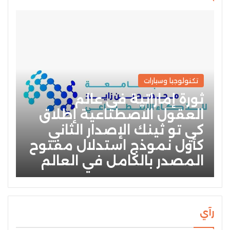
تكنولوجيا وسيارات
ثورة إماراتية في عالم
العقول الاصطناعية إطلاق
كي تو ثينك الإصدار الثاني
كأول نموذج استدلال مفتوح
المصدر بالكامل في العالم
رآي