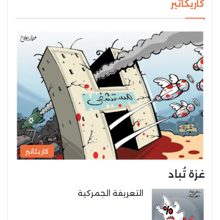
كاريكاتير
كاريكاتير
غزة تُباد
التعريفة الجمركية