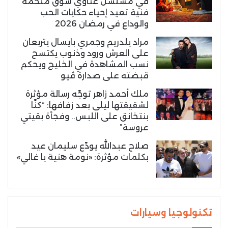
في مسلسل غناوي شوق ملحمة
فنية تعيد إحياء حكايات الحب
والوداع في رمضان 2026
مراد يلدريم وجمري بايسال يتربعان
على العرش ورود وذنوب يكتسح
نسب المشاهدة في الخليج ويحكم
قبضته على صدارة ڤيو
ملك أحمد زاهر توجّه رسالة مؤثرة
لشقيقتها ليلى بعد زفافها: “كنّا
بنتخانق على اللبس.. وفجأة بقيتي
عروسة”
صلاح عبدالله يودّع سليمان عيد
بكلمات مؤثرة: «نومة هنية يا غالي»
تكنولوجيا وسيارات