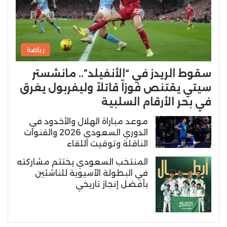
رياضة
سقوط الريدز في “الأنفيلد”.. مانشستر
سيتي يقتنص فوزاً قاتلاً وليفربول يغرق
في بحر الأرقام السلبية
موعد مباراة الهلال والأخدود في
الدوري السعودي 2026 والقنوات
الناقلة وتوقيت اللقاء
المنتخب السعودي يختتم مشاركته
في البطولة الآسيوية للناشئين
بأفضل إنجاز تاريخي