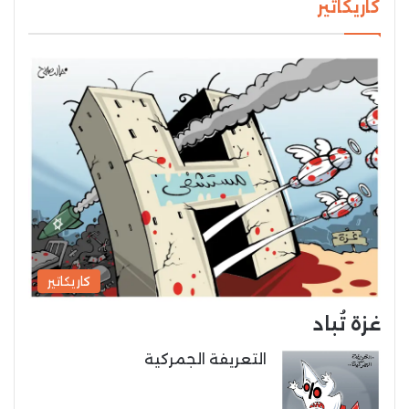
كاريكاتير
كاريكاتير
غزة تُباد
التعريفة الجمركية