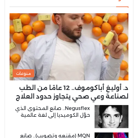
منوعات
د. أوليغ أباكوموف.. 12 عامًا من الطب
لصناعة وعي صحي يتجاوز حدود العلاج
Negusflex.. صانع المحتوى الذي
حوّل الكوميديا إلى لغة عالمية
MQN (مقنعه وتصويب).. صانع