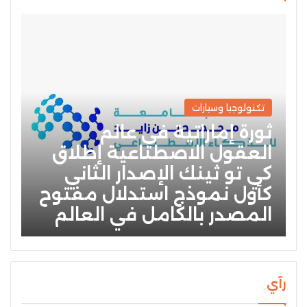
تكنولوجيا وسيارات
ثورة إماراتية في عالم
العقول الاصطناعية إطلاق
كي تو ثينك الإصدار الثاني
كأول نموذج استدلال مفتوح
المصدر بالكامل في العالم
رآي