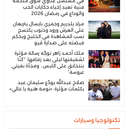
في مسلسل غناوي شوق ملحمة
فنية تعيد إحياء حكايات الحب
والوداع في رمضان 2026
مراد يلدريم وجمري بايسال يتربعان
على العرش ورود وذنوب يكتسح
نسب المشاهدة في الخليج ويحكم
قبضته على صدارة ڤيو
ملك أحمد زاهر توجّه رسالة مؤثرة
لشقيقتها ليلى بعد زفافها: “كنّا
بنتخانق على اللبس.. وفجأة بقيتي
عروسة”
صلاح عبدالله يودّع سليمان عيد
بكلمات مؤثرة: «نومة هنية يا غالي»
تكنولوجيا وسيارات