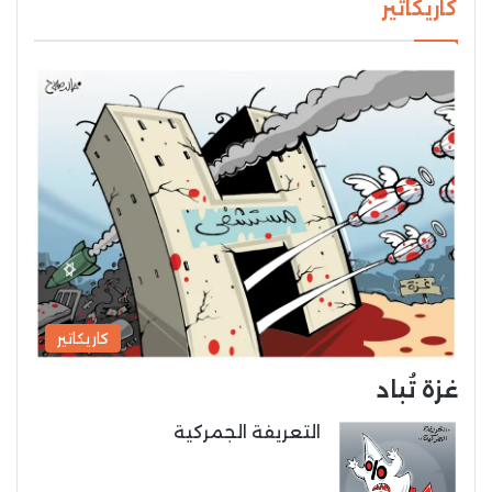
كاريكاتير
كاريكاتير
غزة تُباد
التعريفة الجمركية