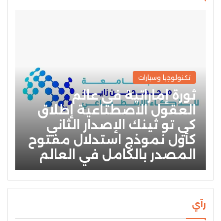
تكنولوجيا وسيارات
ثورة إماراتية في عالم
العقول الاصطناعية إطلاق
كي تو ثينك الإصدار الثاني
كأول نموذج استدلال مفتوح
المصدر بالكامل في العالم
رآي