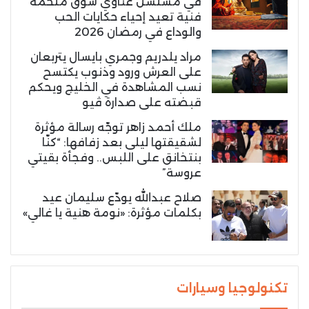
في مسلسل غناوي شوق ملحمة
فنية تعيد إحياء حكايات الحب
والوداع في رمضان 2026
مراد يلدريم وجمري بايسال يتربعان
على العرش ورود وذنوب يكتسح
نسب المشاهدة في الخليج ويحكم
قبضته على صدارة ڤيو
ملك أحمد زاهر توجّه رسالة مؤثرة
لشقيقتها ليلى بعد زفافها: “كنّا
بنتخانق على اللبس.. وفجأة بقيتي
عروسة”
صلاح عبدالله يودّع سليمان عيد
بكلمات مؤثرة: «نومة هنية يا غالي»
تكنولوجيا وسيارات