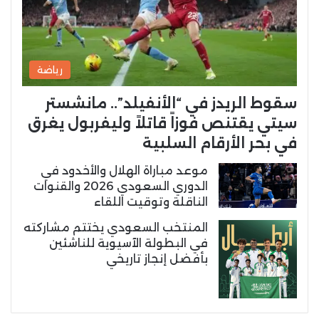
رياضة
سقوط الريدز في “الأنفيلد”.. مانشستر
سيتي يقتنص فوزاً قاتلاً وليفربول يغرق
في بحر الأرقام السلبية
موعد مباراة الهلال والأخدود في
الدوري السعودي 2026 والقنوات
الناقلة وتوقيت اللقاء
المنتخب السعودي يختتم مشاركته
في البطولة الآسيوية للناشئين
بأفضل إنجاز تاريخي