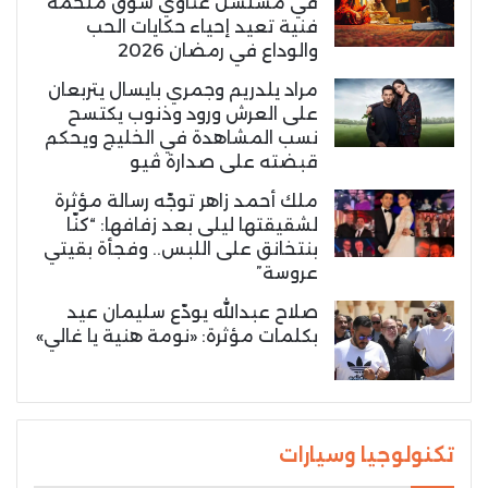
في مسلسل غناوي شوق ملحمة
فنية تعيد إحياء حكايات الحب
والوداع في رمضان 2026
مراد يلدريم وجمري بايسال يتربعان
على العرش ورود وذنوب يكتسح
نسب المشاهدة في الخليج ويحكم
قبضته على صدارة ڤيو
ملك أحمد زاهر توجّه رسالة مؤثرة
لشقيقتها ليلى بعد زفافها: “كنّا
بنتخانق على اللبس.. وفجأة بقيتي
عروسة”
صلاح عبدالله يودّع سليمان عيد
بكلمات مؤثرة: «نومة هنية يا غالي»
تكنولوجيا وسيارات