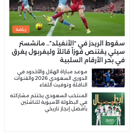
رياضة
سقوط الريدز في “الأنفيلد”.. مانشستر
سيتي يقتنص فوزاً قاتلاً وليفربول يغرق
في بحر الأرقام السلبية
موعد مباراة الهلال والأخدود في
الدوري السعودي 2026 والقنوات
الناقلة وتوقيت اللقاء
المنتخب السعودي يختتم مشاركته
في البطولة الآسيوية للناشئين
بأفضل إنجاز تاريخي