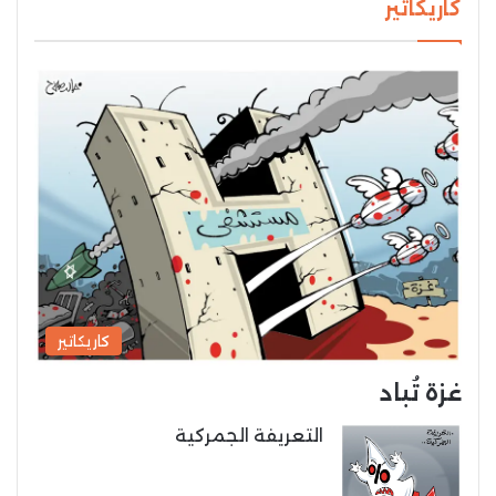
كاريكاتير
كاريكاتير
غزة تُباد
التعريفة الجمركية