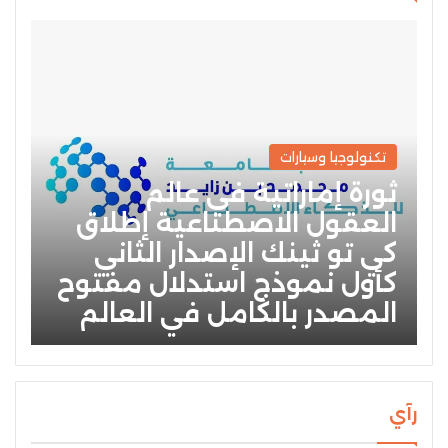
تكنولوجيا وسيارات
ثورة إماراتية في عالم
العقول الاصطناعية إطلاق
كي تو ثينك الإصدار الثاني
كأول نموذج استدلال مفتوح
المصدر بالكامل في العالم
رآي