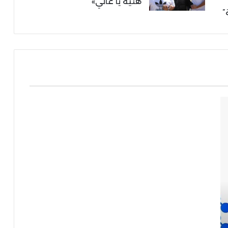
هنية يا غالي»
”