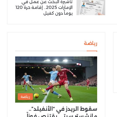
تأشيرة البحث عن عمل في
الإمارات 2025.. إقامة حرة 120
يوماً دون كفيل
رياضة
رياضة
سقوط الريدز في “الأنفيلد”..
مانشستر سيتي يقتنص فوزاً