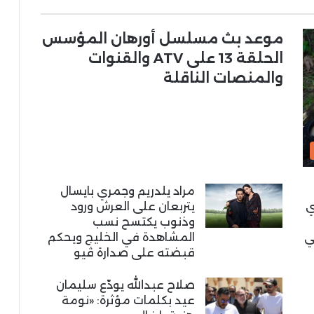
موعد بث مسلسل أورهان المؤسس
الحلقة 13 على ATV والقنوات
والمنصات الناقلة
مراد يلدريم وجمري بايسال
ي
يتربعان على العرش ورود
وذنوب يكتسح نسب
ي
المشاهدة في الخليج ويحكم
قبضته على صدارة ڤيو
صلاح عبدالله يودّع سليمان
عيد بكلمات مؤثرة: «نومة