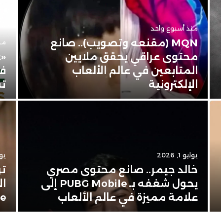
منذ أسبوع واحد
MQN (مقنعه وتصويب).. صانع
من
محتوى عراقي يحقق ملايين
«ع
المتابعين في عالم الألعاب
في
الإلكترونية
تس
يوليو 1, 2026
يونيو
خالد جيمر.. صانع محتوى مصري
تر
يحول شغفه بـ PUBG Mobile إلى
ال
علامة مميزة في عالم الألعاب
Apple 