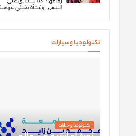
زفافها: “كنّا بنتخانق على
اللبس.. وفجأة بقيتي عروسة
تكنولوجيا وسيارات
تكنولوجيا وسيارات