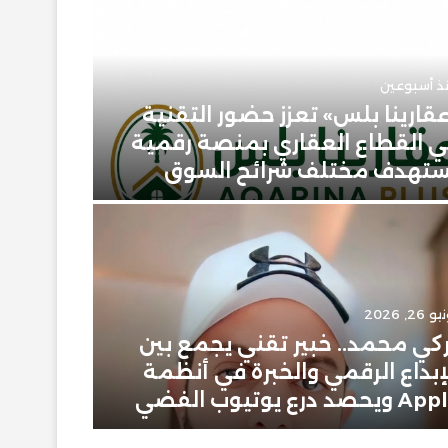
ذ أسبوعين
قارينا بلس» تعزز حضور التقنية
 القطاع العقاري بمنصة رقمية
يونيو 23, 2026
تهدف مختلف شرائح السوق
حمودي 
 26, 2026
يونيو 2, 2026
كي محمد.. خبير تقني يجمع بين
إبراهيم
إبداع الرقمي والخبرة في أنظمة
سعودية
ويحصد درع يوتيوب الفضي
في عال