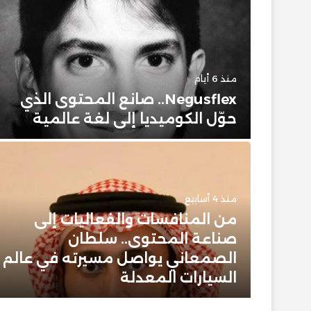
منذ 6 أيام
حضور
Negusflex.. صانع المحتوى الذي
حوّل الكوميديا إلى لغة عالمية
منذ 4 أسابيع
من المنافسات والفعاليات إلى
 وبيت
صناعة المحتوى.. سلطان
 عن
الصمعاني يواصل مسيرته في عالم
ن
السيارات المعدلة