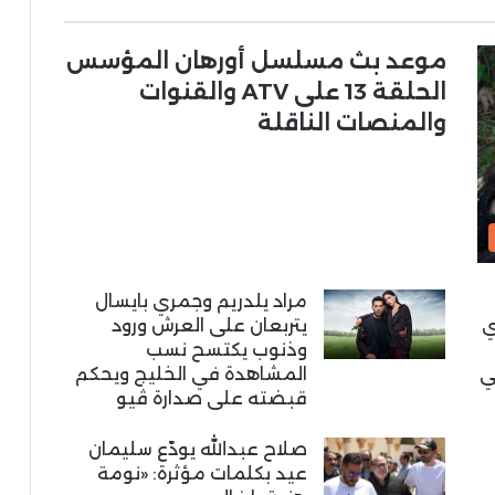
موعد بث مسلسل أورهان المؤسس
الحلقة 13 على ATV والقنوات
والمنصات الناقلة
مراد يلدريم وجمري بايسال
ي
يتربعان على العرش ورود
وذنوب يكتسح نسب
ي
المشاهدة في الخليج ويحكم
قبضته على صدارة ڤيو
صلاح عبدالله يودّع سليمان
عيد بكلمات مؤثرة: «نومة