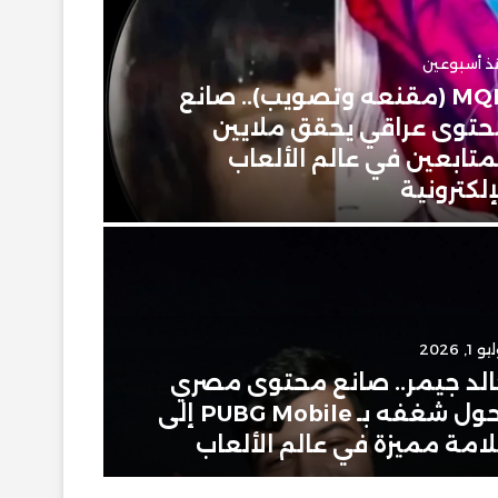
ذ أسبوعين
MQN (مقنعه وتصويب).. صانع
يونيو 26, 2026
توى عراقي يحقق ملايين
تركي مح
متابعين في عالم الألعاب
الإبداع
إلكترونية
Apple ويحصد درع يوتيوب الفضي
 1, 2026
لد جيمر.. صانع محتوى مصري
يونيو 13, 2026
يحول شغفه بـ PUBG Mobile إلى
امة مميزة في عالم الألعاب
مؤثر في