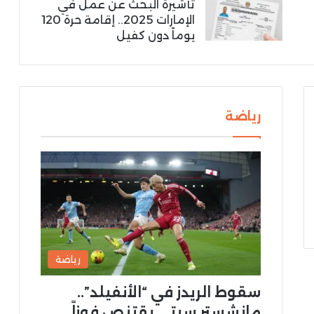
تأشيرة البحث عن عمل في
الإمارات 2025.. إقامة حرة 120
يوماً دون كفيل
رياضة
رياضة
سقوط الريدز في “الأنفيلد”..
مانشستر سيتي يقتنص فوزاً