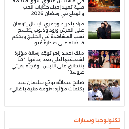
في مسلسل غناوي شوق ملحمة
فنية تعيد إحياء حكايات الحب
والوداع في رمضان 2026
مراد يلدريم وجمري بايسال يتربعان
على العرش ورود وذنوب يكتسح
نسب المشاهدة في الخليج ويحكم
قبضته على صدارة ڤيو
ملك أحمد زاهر توجّه رسالة مؤثرة
لشقيقتها ليلى بعد زفافها: “كنّا
بنتخانق على اللبس.. وفجأة بقيتي
عروسة”
صلاح عبدالله يودّع سليمان عيد
بكلمات مؤثرة: «نومة هنية يا غالي»
تكنولوجيا وسيارات