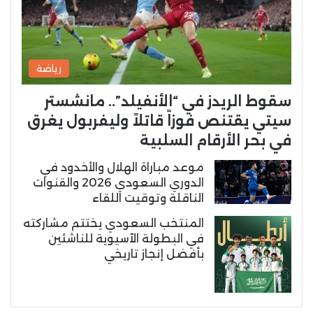
رياضة
سقوط الريدز في “الأنفيلد”.. مانشستر
سيتي يقتنص فوزاً قاتلاً وليفربول يغرق
في بحر الأرقام السلبية
موعد مباراة الهلال والأخدود في
الدوري السعودي 2026 والقنوات
الناقلة وتوقيت اللقاء
المنتخب السعودي يختتم مشاركته
في البطولة الآسيوية للناشئين
بأفضل إنجاز تاريخي