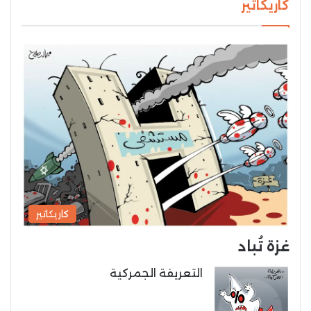
كاريكاتير
كاريكاتير
غزة تُباد
التعريفة الجمركية