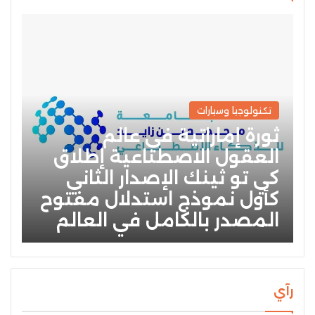
تكنولوجيا وسيارات
ثورة إماراتية في عالم
العقول الاصطناعية إطلاق
كي تو ثينك الإصدار الثاني
كأول نموذج استدلال مفتوح
المصدر بالكامل في العالم
رآي