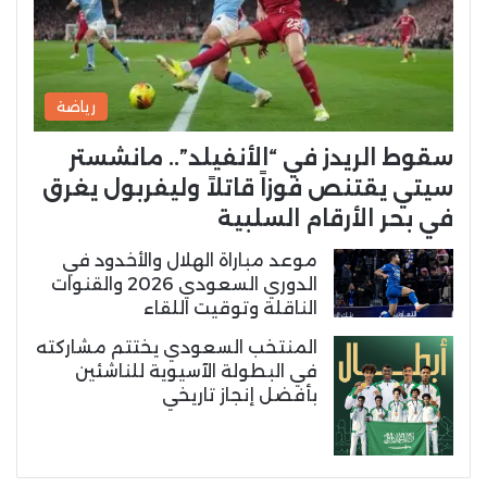
رياضة
سقوط الريدز في “الأنفيلد”.. مانشستر
سيتي يقتنص فوزاً قاتلاً وليفربول يغرق
في بحر الأرقام السلبية
موعد مباراة الهلال والأخدود في
الدوري السعودي 2026 والقنوات
الناقلة وتوقيت اللقاء
المنتخب السعودي يختتم مشاركته
في البطولة الآسيوية للناشئين
بأفضل إنجاز تاريخي