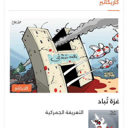
كاريكاتير
كاريكاتير
غزة تُباد
التعريفة الجمركية