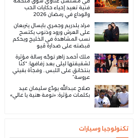
في مسلسل غناوي شوق ملحمة
فنية تعيد إحياء حكايات الحب
والوداع في رمضان 2026
مراد يلدريم وجمري بايسال يتربعان
على العرش ورود وذنوب يكتسح
نسب المشاهدة في الخليج ويحكم
قبضته على صدارة ڤيو
ملك أحمد زاهر توجّه رسالة مؤثرة
لشقيقتها ليلى بعد زفافها: “كنّا
بنتخانق على اللبس.. وفجأة بقيتي
عروسة”
صلاح عبدالله يودّع سليمان عيد
بكلمات مؤثرة: «نومة هنية يا غالي»
تكنولوجيا وسيارات