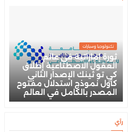
تكنولوجيا وسيارات
ثورة إماراتية في عالم
العقول الاصطناعية إطلاق
كي تو ثينك الإصدار الثاني
كأول نموذج استدلال مفتوح
المصدر بالكامل في العالم
رآي