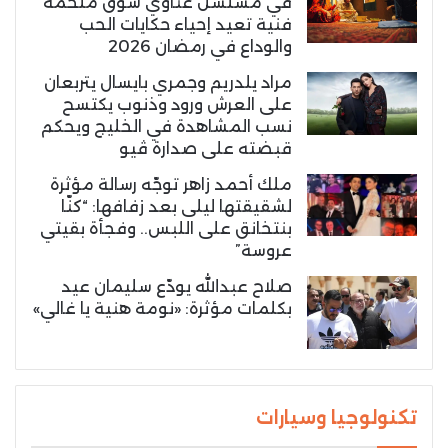
في مسلسل غناوي شوق ملحمة
فنية تعيد إحياء حكايات الحب
والوداع في رمضان 2026
مراد يلدريم وجمري بايسال يتربعان
على العرش ورود وذنوب يكتسح
نسب المشاهدة في الخليج ويحكم
قبضته على صدارة ڤيو
ملك أحمد زاهر توجّه رسالة مؤثرة
لشقيقتها ليلى بعد زفافها: “كنّا
بنتخانق على اللبس.. وفجأة بقيتي
عروسة”
صلاح عبدالله يودّع سليمان عيد
بكلمات مؤثرة: «نومة هنية يا غالي»
تكنولوجيا وسيارات