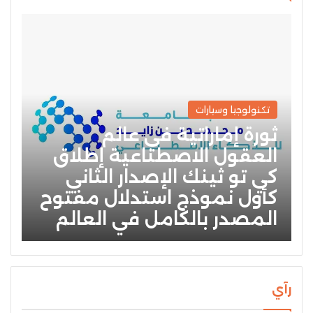
تكنولوجيا وسيارات
ثورة إماراتية في عالم
العقول الاصطناعية إطلاق
كي تو ثينك الإصدار الثاني
كأول نموذج استدلال مفتوح
المصدر بالكامل في العالم
رآي