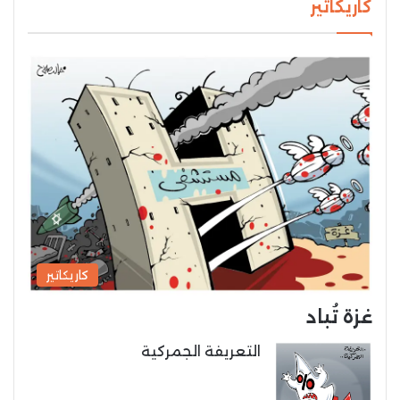
كاريكاتير
كاريكاتير
غزة تُباد
التعريفة الجمركية