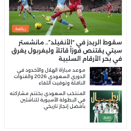
رياضة
سقوط الريدز في “الأنفيلد”.. مانشستر
سيتي يقتنص فوزاً قاتلاً وليفربول يغرق
في بحر الأرقام السلبية
موعد مباراة الهلال والأخدود في
الدوري السعودي 2026 والقنوات
الناقلة وتوقيت اللقاء
المنتخب السعودي يختتم مشاركته
في البطولة الآسيوية للناشئين
بأفضل إنجاز تاريخي