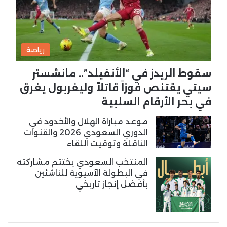
رياضة
سقوط الريدز في “الأنفيلد”.. مانشستر
سيتي يقتنص فوزاً قاتلاً وليفربول يغرق
في بحر الأرقام السلبية
موعد مباراة الهلال والأخدود في
الدوري السعودي 2026 والقنوات
الناقلة وتوقيت اللقاء
المنتخب السعودي يختتم مشاركته
في البطولة الآسيوية للناشئين
بأفضل إنجاز تاريخي