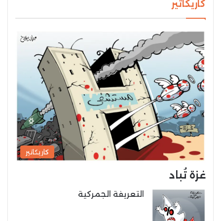
كاريكاتير
كاريكاتير
غزة تُباد
التعريفة الجمركية