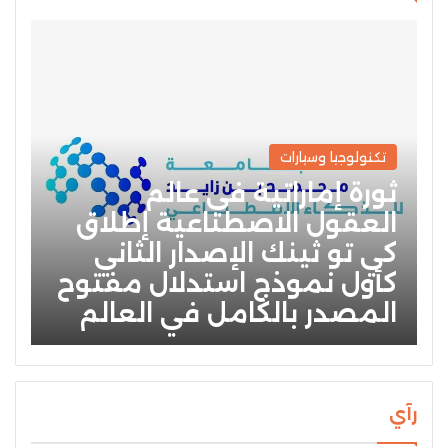
تكنولوجيا وسيارات
ثورة إماراتية في عالم
العقول الاصطناعية إطلاق
كي تو ثينك الإصدار الثاني
كأول نموذج استدلال مفتوح
المصدر بالكامل في العالم
رآي