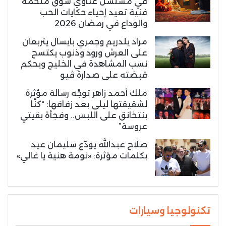
في مسلسل غناوي شوق ملحمة
فنية تعيد إحياء حكايات الحب
والوداع في رمضان 2026
مراد يلدريم وجمري بايسال يتربعان
على العرش ورود وذنوب يكتسح
نسب المشاهدة في الخليج ويحكم
قبضته على صدارة ڤيو
ملك أحمد زاهر توجّه رسالة مؤثرة
لشقيقتها ليلى بعد زفافها: “كنّا
بنتخانق على اللبس.. وفجأة بقيتي
عروسة”
صلاح عبدالله يودّع سليمان عيد
بكلمات مؤثرة: «نومة هنية يا غالي»
تكنولوجيا وسيارات