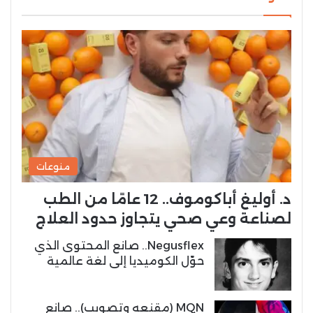
منوعات
د. أوليغ أباكوموف.. 12 عامًا من الطب
لصناعة وعي صحي يتجاوز حدود العلاج
Negusflex.. صانع المحتوى الذي
حوّل الكوميديا إلى لغة عالمية
MQN (مقنعه وتصويب).. صانع