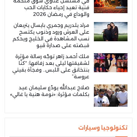
في مسلسل غناوي شوق ملحمة
فنية تعيد إحياء حكايات الحب
والوداع في رمضان 2026
مراد يلدريم وجمري بايسال يتربعان
على العرش ورود وذنوب يكتسح
نسب المشاهدة في الخليج ويحكم
قبضته على صدارة ڤيو
ملك أحمد زاهر توجّه رسالة مؤثرة
لشقيقتها ليلى بعد زفافها: “كنّا
بنتخانق على اللبس.. وفجأة بقيتي
عروسة”
صلاح عبدالله يودّع سليمان عيد
بكلمات مؤثرة: «نومة هنية يا غالي»
تكنولوجيا وسيارات