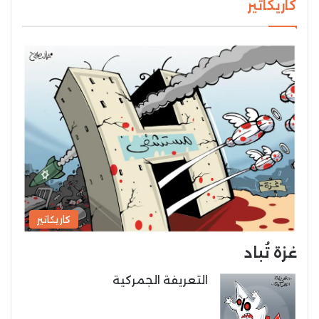
كاريكاتير
كاريكاتير
غزة تُباد
التعريفة الجمركية