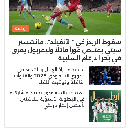
رياضة
سقوط الريدز في “الأنفيلد”.. مانشستر
سيتي يقتنص فوزاً قاتلاً وليفربول يغرق
في بحر الأرقام السلبية
موعد مباراة الهلال والأخدود في
الدوري السعودي 2026 والقنوات
الناقلة وتوقيت اللقاء
المنتخب السعودي يختتم مشاركته
في البطولة الآسيوية للناشئين
بأفضل إنجاز تاريخي