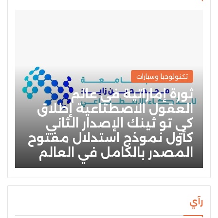
تكنولوجيا وسيارات
ثورة إماراتية في عالم
العقول الاصطناعية إطلاق
كي تو ثينك الإصدار الثاني
كأول نموذج استدلال مفتوح
المصدر بالكامل في العالم
رآي