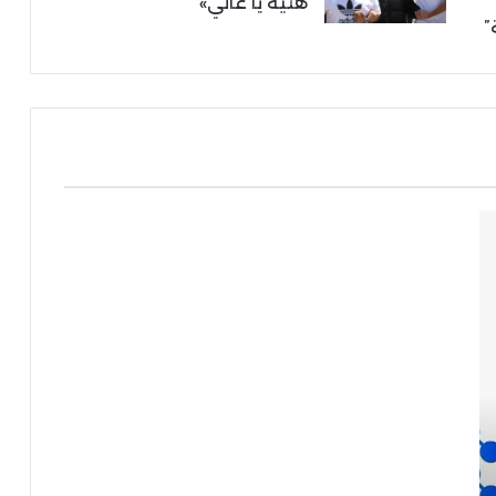
هنية يا غالي»
”