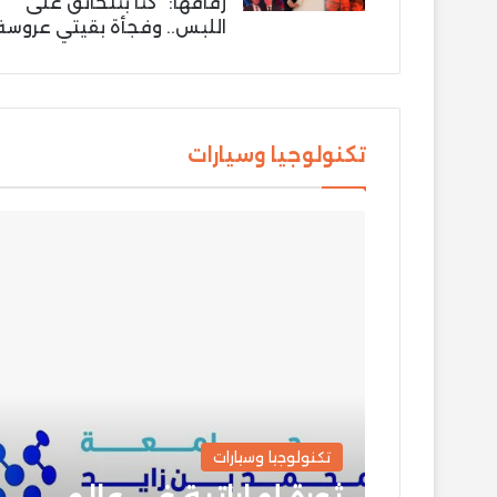
زفافها: “كنّا بنتخانق على
اللبس.. وفجأة بقيتي عروسة
تكنولوجيا وسيارات
تكنولوجيا وسيارات