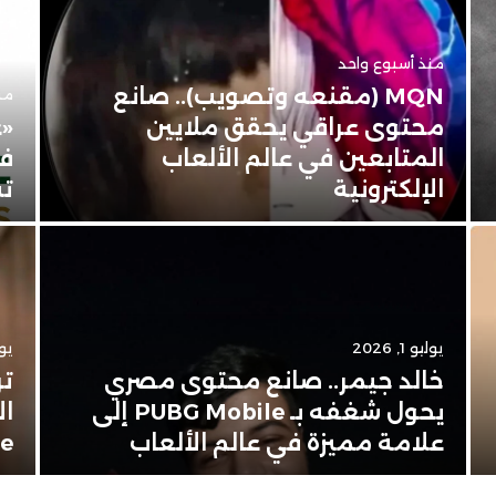
منذ أسبوع واحد
MQN (مقنعه وتصويب).. صانع
من
محتوى عراقي يحقق ملايين
«ع
المتابعين في عالم الألعاب
في
الإلكترونية
تس
يوليو 1, 2026
يونيو
خالد جيمر.. صانع محتوى مصري
تر
يحول شغفه بـ PUBG Mobile إلى
ال
علامة مميزة في عالم الألعاب
Apple 