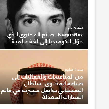
منذ 6 أيام
حضور
Negusflex.. صانع المحتوى الذي
حوّل الكوميديا إلى لغة عالمية
منذ 4 أسابيع
من المنافسات والفعاليات إلى
 وبيت
صناعة المحتوى.. سلطان
 عن
الصمعاني يواصل مسيرته في عالم
ن
السيارات المعدلة