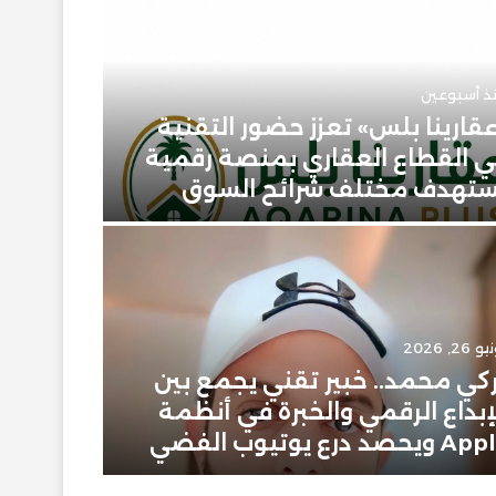
ذ أسبوعين
قارينا بلس» تعزز حضور التقنية
 القطاع العقاري بمنصة رقمية
يونيو 23, 2026
تهدف مختلف شرائح السوق
حمودي 
 26, 2026
يونيو 2, 2026
كي محمد.. خبير تقني يجمع بين
إبراهيم
إبداع الرقمي والخبرة في أنظمة
سعودية
ويحصد درع يوتيوب الفضي
في عال