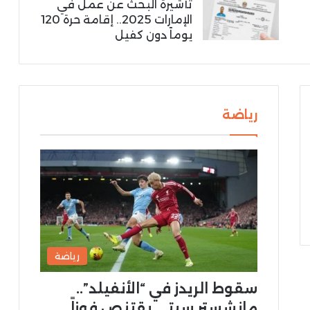
تأشيرة البحث عن عمل في
الإمارات 2025.. إقامة حرة 120
يوماً دون كفيل
رياضة
رياضة
سقوط الريدز في “الأنفيلد”..
مانشستر سيتي يقتنص فوزاً