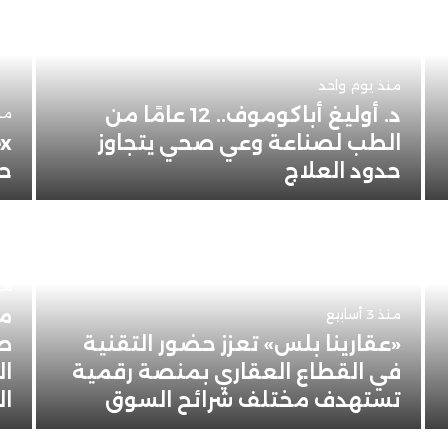
منذ يوم واحد
د. أوليغ أباكوموف.. 12 عامًا من
من
الطب لصناعة وعي صحي يتجاوز
حدود العلاج
حو
منذ 4 
من
منذ 3 أسابيع
«عقارينا بلس» تعزز حضور التقنية
صن
في القطاع العقاري بمنصة رقمية
ال
تستهدف مختلف شرائح السوق
ال