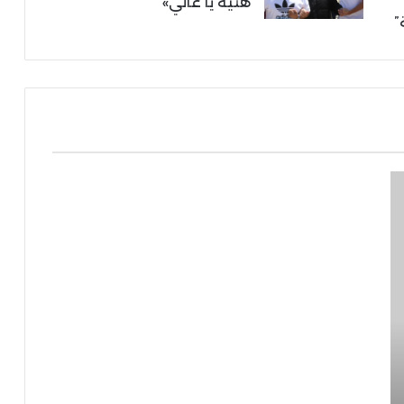
هنية يا غالي»
”