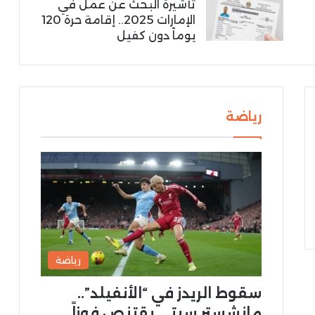
تأشيرة البحث عن عمل في
الإمارات 2025.. إقامة حرة 120
يوماً دون كفيل
رياضة
رياضة
سقوط الريدز في “الأنفيلد”..
مانشستر سيتي يقتنص فوزاً