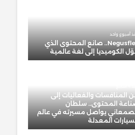
يوليو 1, 2026
خالد ج
ذ أسبوع واحد
Negusflex.. صانع المحتوى الذي
ّل الكوميديا إلى لغة عالمية
علامة م
أسابيع
 المنافسات والفعاليات إلى
يونيو 16, 2026
اعة المحتوى.. سلطان
صمعاني يواصل مسيرته في عالم
متابع 
سيارات المعدلة
نجاحها