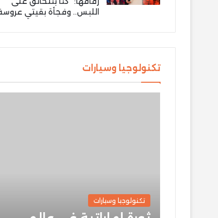
زفافها: “كنّا بنتخانق على
اللبس.. وفجأة بقيتي عروسة
تكنولوجيا وسيارات
تكنولوجيا وسيارات