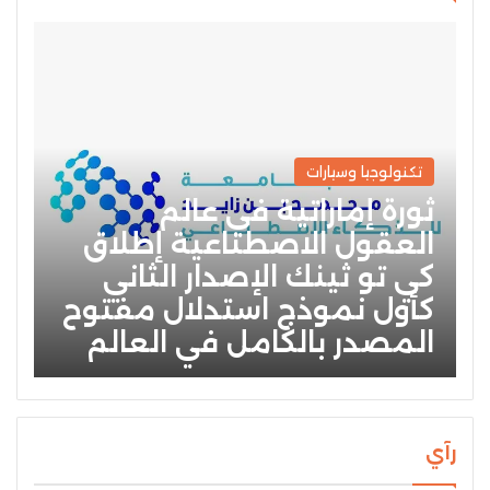
تكنولوجيا وسيارات
ثورة إماراتية في عالم
العقول الاصطناعية إطلاق
كي تو ثينك الإصدار الثاني
كأول نموذج استدلال مفتوح
المصدر بالكامل في العالم
رآي