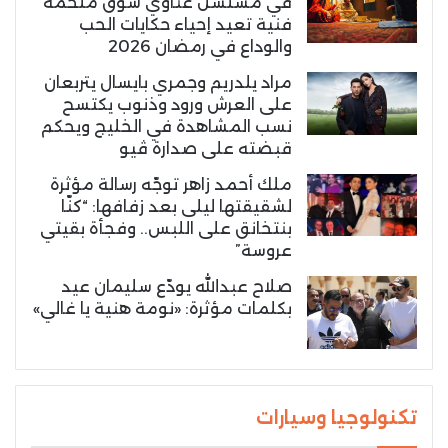
في مسلسل غناوي شوق ملحمة
فنية تعيد إحياء حكايات الحب
والوداع في رمضان 2026
مراد يلدريم وجمري بايسال يتربعان
على العرش ورود وذنوب يكتسح
نسب المشاهدة في الخليج ويحكم
قبضته على صدارة ڤيو
ملك أحمد زاهر توجّه رسالة مؤثرة
لشقيقتها ليلى بعد زفافها: “كنّا
بنتخانق على اللبس.. وفجأة بقيتي
عروسة”
صلاح عبدالله يودّع سليمان عيد
بكلمات مؤثرة: «نومة هنية يا غالي»
تكنولوجيا وسيارات