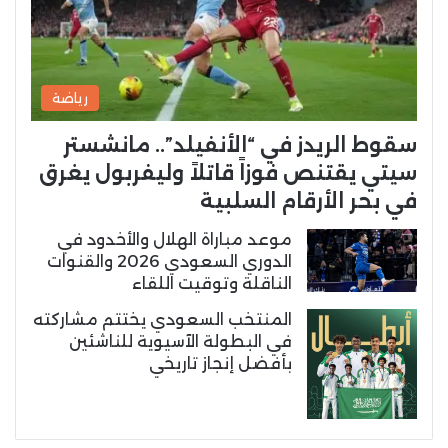
رياضة
سقوط الريدز في “الأنفيلد”.. مانشستر
سيتي يقتنص فوزاً قاتلاً وليفربول يغرق
في بحر الأرقام السلبية
موعد مباراة الهلال والأخدود في
الدوري السعودي 2026 والقنوات
الناقلة وتوقيت اللقاء
المنتخب السعودي يختتم مشاركته
في البطولة الآسيوية للناشئين
بأفضل إنجاز تاريخي