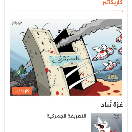
كاريكاتير
كاريكاتير
غزة تُباد
التعريفة الجمركية