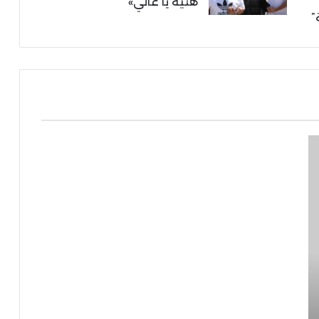
هنية يا غالي»
”