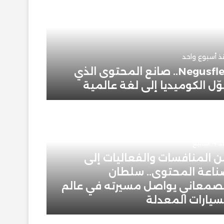
يوليو 1, 2026
خالد ج
ذ أسبوع واحد
Negusflex.. صانع المحتوى الذي
ّل الكوميديا إلى لغة عالمية
علامة م
أسابيع
 المنافسات والفعاليات إلى
يونيو 16, 2026
اعة المحتوى.. سلطان
صمعاني يواصل مسيرته في عالم
متابع 
سيارات المعدلة
نجاحها