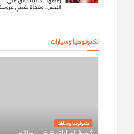
زفافها: “كنّا بنتخانق على
اللبس.. وفجأة بقيتي عروسة
تكنولوجيا وسيارات
تكنولوجيا وسيارات