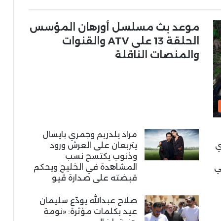
موعد بث مسلسل أورهان المؤسس
الحلقة 13 على ATV والقنوات
والمنصات الناقلة
مراد يلدريم وجمري بايسال
ي
يتربعان على العرش ورود
وذنوب يكتسح نسب
ي
المشاهدة في الخليج ويحكم
قبضته على صدارة ڤيو
صلاح عبدالله يودّع سليمان
عيد بكلمات مؤثرة: «نومة