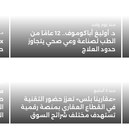
منذ يوم واحد
د. أوليغ أباكوموف.. 12 عامًا من
من
الطب لصناعة وعي صحي يتجاوز
حدود العلاج
حو
منذ 4 
من
منذ 3 أسابيع
«عقارينا بلس» تعزز حضور التقنية
صن
في القطاع العقاري بمنصة رقمية
ال
تستهدف مختلف شرائح السوق
ال