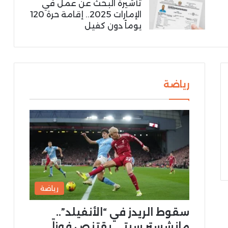
تأشيرة البحث عن عمل في
الإمارات 2025.. إقامة حرة 120
يوماً دون كفيل
رياضة
رياضة
سقوط الريدز في “الأنفيلد”..
مانشستر سيتي يقتنص فوزاً