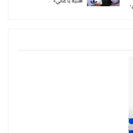
هنية يا غالي»
”