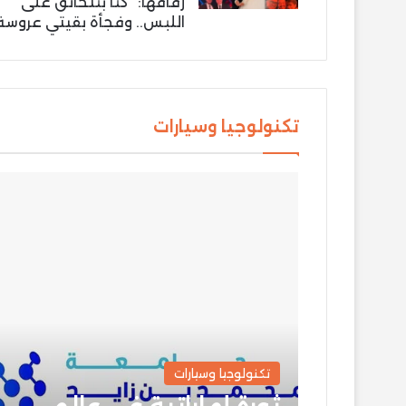
زفافها: “كنّا بنتخانق على
اللبس.. وفجأة بقيتي عروسة
تكنولوجيا وسيارات
تكنولوجيا وسيارات