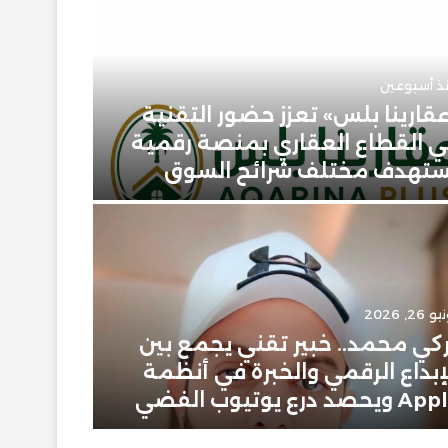
ذ أسبوعين
قارينا بلس» تعزز حضور التقنية
 القطاع العقاري بمنصة رقمية
يونيو 23, 2026
تهدف مختلف شرائح السوق
حمودي 
 26, 2026
يونيو 2, 2026
كي محمد.. خبير تقني يجمع بين
إبراهيم
إبداع الرقمي والخبرة في أنظمة
سعودية
ويحصد درع يوتيوب الفضي
في عال