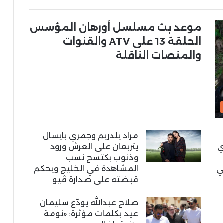
موعد بث مسلسل أورهان المؤسس
الحلقة 13 على ATV والقنوات
والمنصات الناقلة
مراد يلدريم وجمري بايسال
ي
يتربعان على العرش ورود
وذنوب يكتسح نسب
ي
المشاهدة في الخليج ويحكم
قبضته على صدارة ڤيو
صلاح عبدالله يودّع سليمان
عيد بكلمات مؤثرة: «نومة