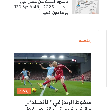
تأشيرة البحث عن عمل في
الإمارات 2025.. إقامة حرة 120
يوماً دون كفيل
رياضة
رياضة
سقوط الريدز في “الأنفيلد”..
مانشستر سيتي يقتنص فوزاً