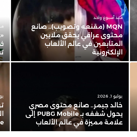
منذ أسبوع واحد
MQN (مقنعه وتصويب).. صانع
من
محتوى عراقي يحقق ملايين
«ع
المتابعين في عالم الألعاب
في
الإلكترونية
تس
يوليو 1, 2026
يونيو
خالد جيمر.. صانع محتوى مصري
تر
يحول شغفه بـ PUBG Mobile إلى
ال
علامة مميزة في عالم الألعاب
Apple 