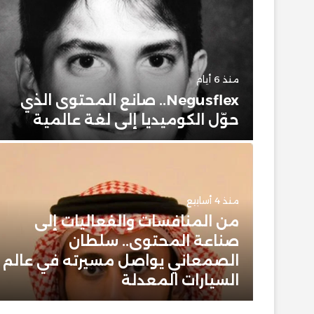
منذ 6 أيام
حضور
Negusflex.. صانع المحتوى الذي
حوّل الكوميديا إلى لغة عالمية
منذ 4 أسابيع
من المنافسات والفعاليات إلى
 وبيت
صناعة المحتوى.. سلطان
 عن
الصمعاني يواصل مسيرته في عالم
ن
السيارات المعدلة