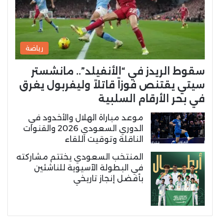
رياضة
سقوط الريدز في “الأنفيلد”.. مانشستر
سيتي يقتنص فوزاً قاتلاً وليفربول يغرق
في بحر الأرقام السلبية
موعد مباراة الهلال والأخدود في
الدوري السعودي 2026 والقنوات
الناقلة وتوقيت اللقاء
المنتخب السعودي يختتم مشاركته
في البطولة الآسيوية للناشئين
بأفضل إنجاز تاريخي