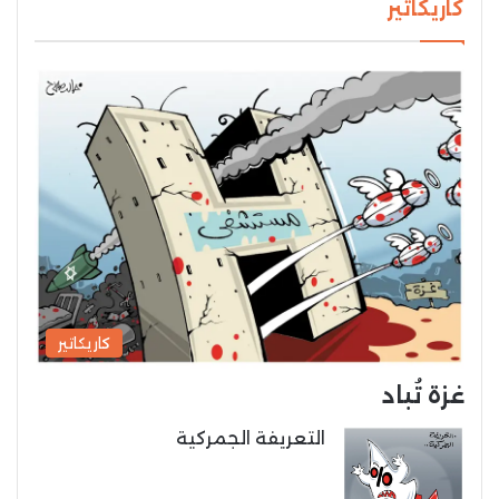
كاريكاتير
كاريكاتير
غزة تُباد
التعريفة الجمركية