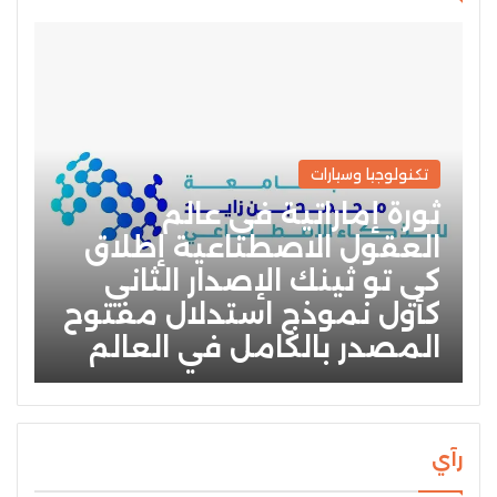
تكنولوجيا وسيارات
ثورة إماراتية في عالم
العقول الاصطناعية إطلاق
كي تو ثينك الإصدار الثاني
كأول نموذج استدلال مفتوح
المصدر بالكامل في العالم
رآي