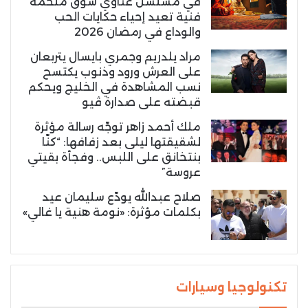
في مسلسل غناوي شوق ملحمة
فنية تعيد إحياء حكايات الحب
والوداع في رمضان 2026
مراد يلدريم وجمري بايسال يتربعان
على العرش ورود وذنوب يكتسح
نسب المشاهدة في الخليج ويحكم
قبضته على صدارة ڤيو
ملك أحمد زاهر توجّه رسالة مؤثرة
لشقيقتها ليلى بعد زفافها: “كنّا
بنتخانق على اللبس.. وفجأة بقيتي
عروسة”
صلاح عبدالله يودّع سليمان عيد
بكلمات مؤثرة: «نومة هنية يا غالي»
تكنولوجيا وسيارات