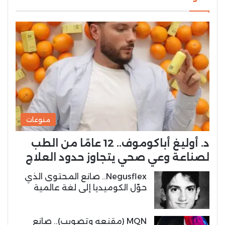
منوعات
د. أوليغ أباكوموف.. 12 عامًا من الطب
لصناعة وعي صحي يتجاوز حدود العلاج
Negusflex.. صانع المحتوى الذي
حوّل الكوميديا إلى لغة عالمية
MQN (مقنعه وتصويب).. صانع