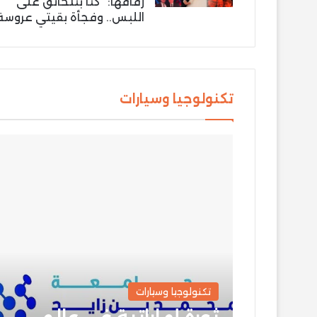
زفافها: “كنّا بنتخانق على
اللبس.. وفجأة بقيتي عروسة
تكنولوجيا وسيارات
تكنولوجيا وسيارات