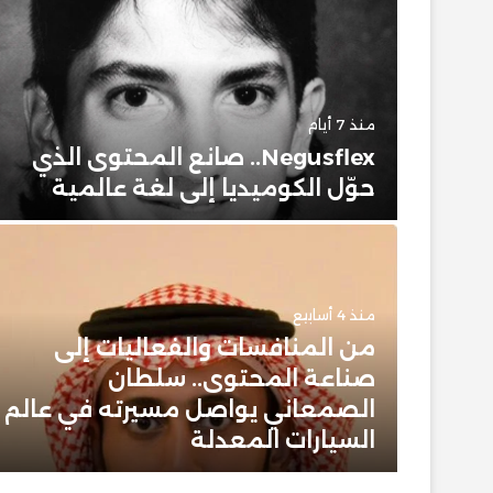
منذ 7 أيام
حضور
Negusflex.. صانع المحتوى الذي
حوّل الكوميديا إلى لغة عالمية
منذ 4 أسابيع
من المنافسات والفعاليات إلى
 وبيت
صناعة المحتوى.. سلطان
 عن
الصمعاني يواصل مسيرته في عالم
ن
السيارات المعدلة