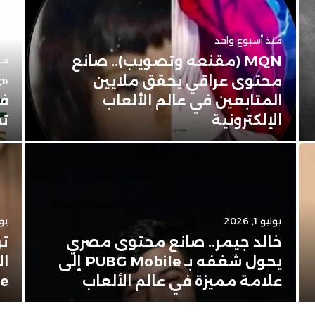
منذ أسبوع واحد
MQN (مقنعه وتصويب).. صانع
منذ 3 
محتوى عراقي يحقق ملايين
«ع
المتابعين في عالم الألعاب
في
الإلكترونية
تس
يوليو 1, 2026
يونيو
خالد جيمر.. صانع محتوى مصري
تر
يحول شغفه بـ PUBG Mobile إلى
ال
علامة مميزة في عالم الألعاب
Apple 