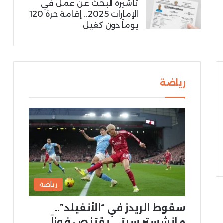
تأشيرة البحث عن عمل في
الإمارات 2025.. إقامة حرة 120
يوماً دون كفيل
رياضة
رياضة
سقوط الريدز في “الأنفيلد”..
مانشستر سيتي يقتنص فوزاً