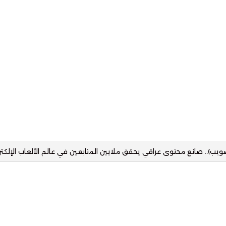
زز حضور التقنية في القطاع العقاري بمنصة رقمية تستهدف مختلف شرائح ا