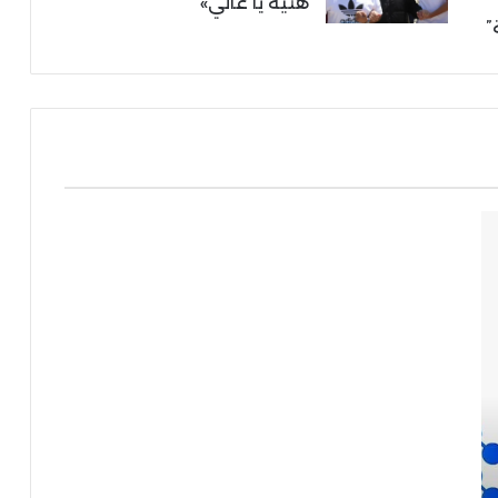
هنية يا غالي»
”