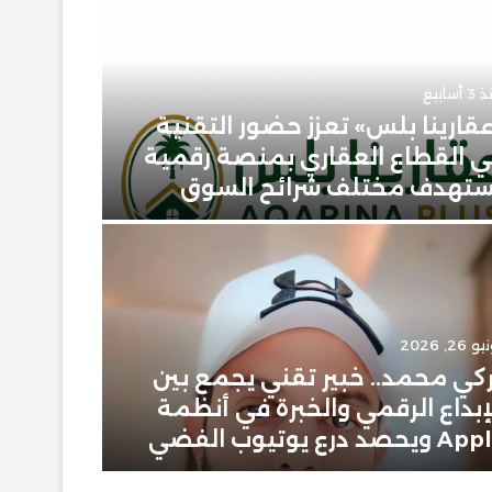
أسابيع
قارينا بلس» تعزز حضور التقنية
 القطاع العقاري بمنصة رقمية
يونيو 23, 2026
تهدف مختلف شرائح السوق
حمودي 
 26, 2026
يونيو 2, 2026
كي محمد.. خبير تقني يجمع بين
إبراهيم
إبداع الرقمي والخبرة في أنظمة
سعودية
ويحصد درع يوتيوب الفضي
في عال