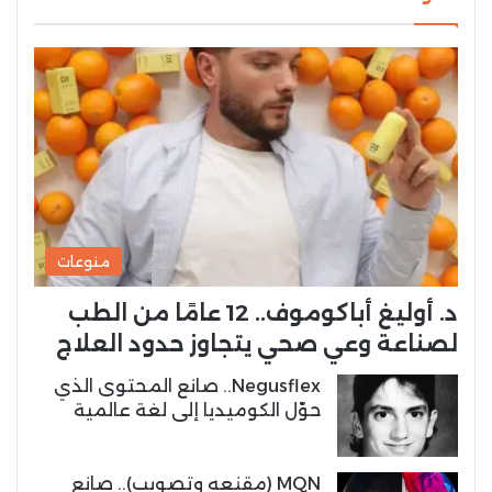
منوعات
د. أوليغ أباكوموف.. 12 عامًا من الطب
لصناعة وعي صحي يتجاوز حدود العلاج
Negusflex.. صانع المحتوى الذي
حوّل الكوميديا إلى لغة عالمية
MQN (مقنعه وتصويب).. صانع