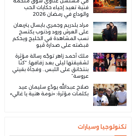
في مسلسل غناوي شوق ملحمة
فنية تعيد إحياء حكايات الحب
والوداع في رمضان 2026
مراد يلدريم وجمري بايسال يتربعان
على العرش ورود وذنوب يكتسح
نسب المشاهدة في الخليج ويحكم
قبضته على صدارة ڤيو
ملك أحمد زاهر توجّه رسالة مؤثرة
لشقيقتها ليلى بعد زفافها: “كنّا
بنتخانق على اللبس.. وفجأة بقيتي
عروسة”
صلاح عبدالله يودّع سليمان عيد
بكلمات مؤثرة: «نومة هنية يا غالي»
تكنولوجيا وسيارات