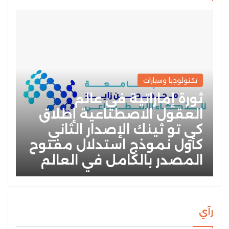
تكنولوجيا وسيارات
ثورة إماراتية في عالم
العقول الاصطناعية إطلاق
كي تو ثينك الإصدار الثاني
كأول نموذج استدلال مفتوح
المصدر بالكامل في العالم
رآي