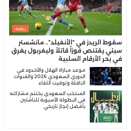
رياضة
سقوط الريدز في “الأنفيلد”.. مانشستر
سيتي يقتنص فوزاً قاتلاً وليفربول يغرق
في بحر الأرقام السلبية
موعد مباراة الهلال والأخدود في
الدوري السعودي 2026 والقنوات
الناقلة وتوقيت اللقاء
المنتخب السعودي يختتم مشاركته
في البطولة الآسيوية للناشئين
بأفضل إنجاز تاريخي