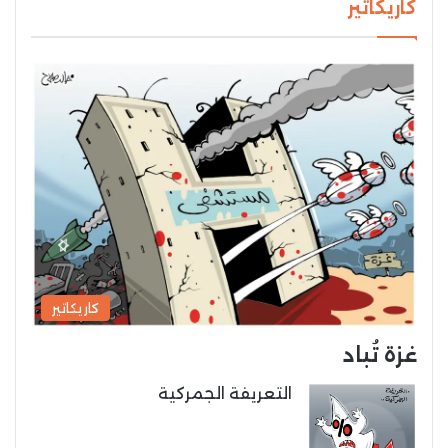
كاريكاتير
كاريكاتير
غزة تُباد
التعريفة الجمركية