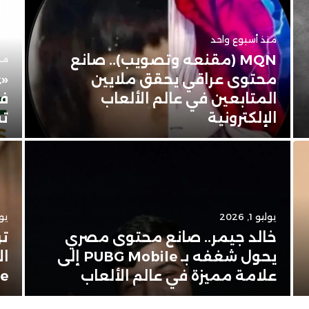
منذ أسبوع واحد
MQN (مقنعه وتصويب).. صانع
منذ 3 
محتوى عراقي يحقق ملايين
«ع
المتابعين في عالم الألعاب
في
الإلكترونية
تس
يوليو 1, 2026
يونيو
خالد جيمر.. صانع محتوى مصري
تر
يحول شغفه بـ PUBG Mobile إلى
ال
علامة مميزة في عالم الألعاب
Apple 