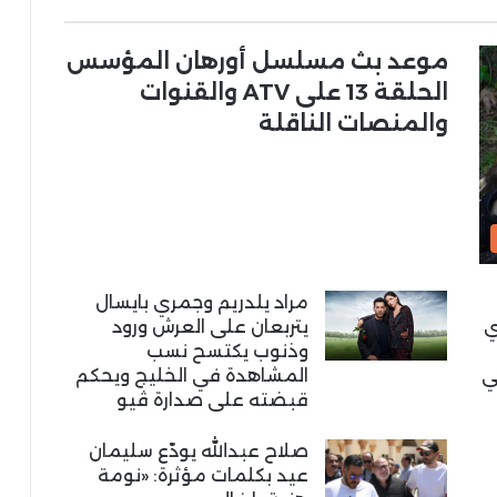
موعد بث مسلسل أورهان المؤسس
الحلقة 13 على ATV والقنوات
والمنصات الناقلة
مراد يلدريم وجمري بايسال
ي
يتربعان على العرش ورود
وذنوب يكتسح نسب
ي
المشاهدة في الخليج ويحكم
قبضته على صدارة ڤيو
صلاح عبدالله يودّع سليمان
عيد بكلمات مؤثرة: «نومة