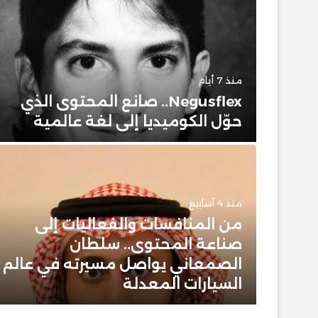
منذ 7 أيام
حضور
Negusflex.. صانع المحتوى الذي
حوّل الكوميديا إلى لغة عالمية
منذ 4 أسابيع
من المنافسات والفعاليات إلى
 وبيت
صناعة المحتوى.. سلطان
 عن
الصمعاني يواصل مسيرته في عالم
ن
السيارات المعدلة