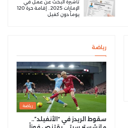
تأشيرة البحث عن عمل في
الإمارات 2025.. إقامة حرة 120
يوماً دون كفيل
رياضة
رياضة
سقوط الريدز في “الأنفيلد”..
مانشستر سيتي يقتنص فوزاً