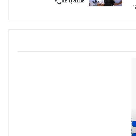
هنية يا غالي»
”