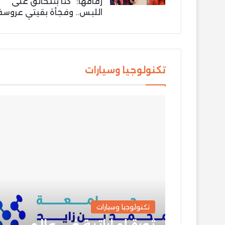
زفافها: “كنّا بنتخانق على
اللبس.. وفجأة بقيتي عروسة
تكنولوجيا وسيارات
تكنولوجيا وسيارات