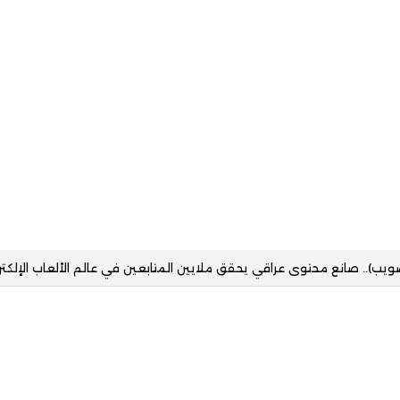
زز حضور التقنية في القطاع العقاري بمنصة رقمية تستهدف مختلف شرائح ا