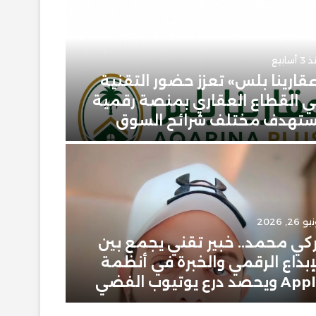
أسابيع
قارينا بلس» تعزز حضور التقنية
 القطاع العقاري بمنصة رقمية
يونيو 23, 2026
تهدف مختلف شرائح السوق
حمودي 
 26, 2026
يونيو 2, 2026
كي محمد.. خبير تقني يجمع بين
إبراهيم
إبداع الرقمي والخبرة في أنظمة
سعودية
ويحصد درع يوتيوب الفضي
في عال