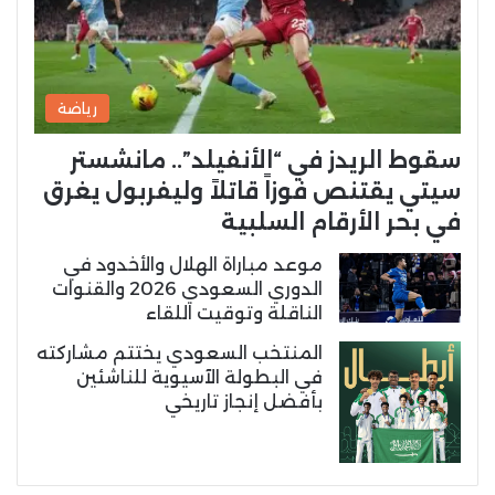
رياضة
سقوط الريدز في “الأنفيلد”.. مانشستر
سيتي يقتنص فوزاً قاتلاً وليفربول يغرق
في بحر الأرقام السلبية
موعد مباراة الهلال والأخدود في
الدوري السعودي 2026 والقنوات
الناقلة وتوقيت اللقاء
المنتخب السعودي يختتم مشاركته
في البطولة الآسيوية للناشئين
بأفضل إنجاز تاريخي