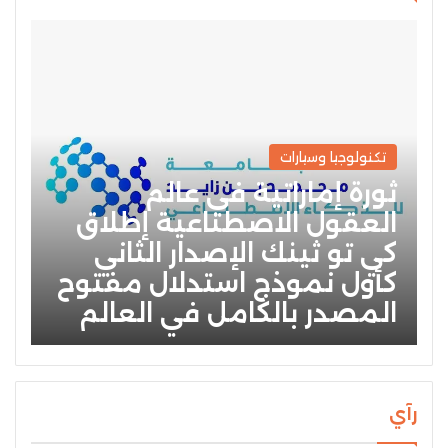
تكنولوجيا وسيارات
ثورة إماراتية في عالم
العقول الاصطناعية إطلاق
كي تو ثينك الإصدار الثاني
كأول نموذج استدلال مفتوح
المصدر بالكامل في العالم
رآي