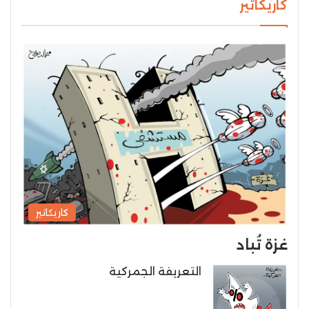
كاريكاتير
كاريكاتير
غزة تُباد
التعريفة الجمركية