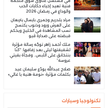
في مسلسل غناوي شوق ملحمة
فنية تعيد إحياء حكايات الحب
والوداع في رمضان 2026
مراد يلدريم وجمري بايسال يتربعان
على العرش ورود وذنوب يكتسح
نسب المشاهدة في الخليج ويحكم
قبضته على صدارة ڤيو
ملك أحمد زاهر توجّه رسالة مؤثرة
لشقيقتها ليلى بعد زفافها: “كنّا
بنتخانق على اللبس.. وفجأة بقيتي
عروسة”
صلاح عبدالله يودّع سليمان عيد
بكلمات مؤثرة: «نومة هنية يا غالي»
تكنولوجيا وسيارات