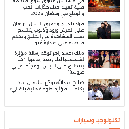
في مسلسل غناوي شوق ملحمة
فنية تعيد إحياء حكايات الحب
والوداع في رمضان 2026
مراد يلدريم وجمري بايسال يتربعان
على العرش ورود وذنوب يكتسح
نسب المشاهدة في الخليج ويحكم
قبضته على صدارة ڤيو
ملك أحمد زاهر توجّه رسالة مؤثرة
لشقيقتها ليلى بعد زفافها: “كنّا
بنتخانق على اللبس.. وفجأة بقيتي
عروسة”
صلاح عبدالله يودّع سليمان عيد
بكلمات مؤثرة: «نومة هنية يا غالي»
تكنولوجيا وسيارات