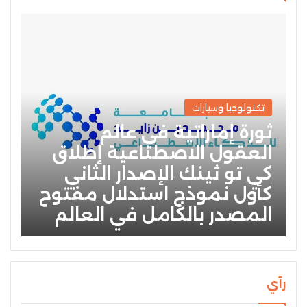
تكنولوجيا وسيارات
ثورة إماراتية في عالم
العقول الاصطناعية إطلاق
كي تو ثينك الإصدار الثاني
كأول نموذج استدلال مفتوح
المصدر بالكامل في العالم
رآي