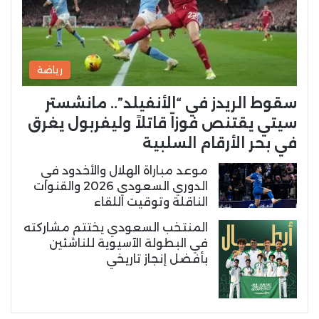
رياضة
سقوط الريدز في “الأنفيلد”.. مانشستر
سيتي يقتنص فوزاً قاتلاً وليفربول يغرق
في بحر الأرقام السلبية
موعد مباراة الهلال والأخدود في
الدوري السعودي 2026 والقنوات
الناقلة وتوقيت اللقاء
المنتخب السعودي يختتم مشاركته
في البطولة الآسيوية للناشئين
بأفضل إنجاز تاريخي