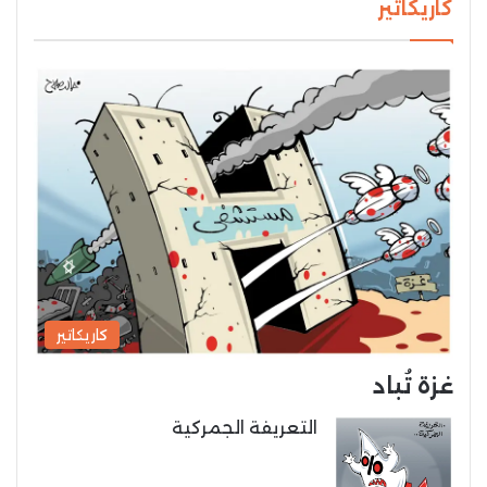
كاريكاتير
كاريكاتير
غزة تُباد
التعريفة الجمركية