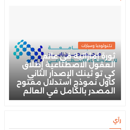
تكنولوجيا وسيارات
ثورة إماراتية في عالم
العقول الاصطناعية إطلاق
كي تو ثينك الإصدار الثاني
كأول نموذج استدلال مفتوح
المصدر بالكامل في العالم
رآي