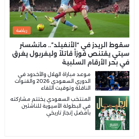
رياضة
سقوط الريدز في “الأنفيلد”.. مانشستر
سيتي يقتنص فوزاً قاتلاً وليفربول يغرق
في بحر الأرقام السلبية
موعد مباراة الهلال والأخدود في
الدوري السعودي 2026 والقنوات
الناقلة وتوقيت اللقاء
المنتخب السعودي يختتم مشاركته
في البطولة الآسيوية للناشئين
بأفضل إنجاز تاريخي