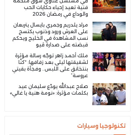
في مسلسل غناوي شوق ملحمة
فنية تعيد إحياء حكايات الحب
والوداع في رمضان 2026
مراد يلدريم وجمري بايسال يتربعان
على العرش ورود وذنوب يكتسح
نسب المشاهدة في الخليج ويحكم
قبضته على صدارة ڤيو
ملك أحمد زاهر توجّه رسالة مؤثرة
لشقيقتها ليلى بعد زفافها: “كنّا
بنتخانق على اللبس.. وفجأة بقيتي
عروسة”
صلاح عبدالله يودّع سليمان عيد
بكلمات مؤثرة: «نومة هنية يا غالي»
تكنولوجيا وسيارات