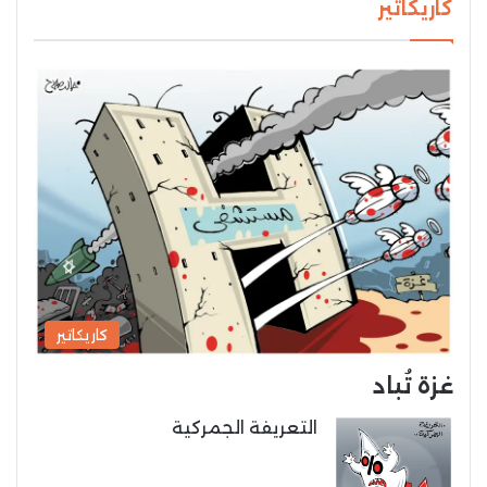
كاريكاتير
كاريكاتير
غزة تُباد
التعريفة الجمركية