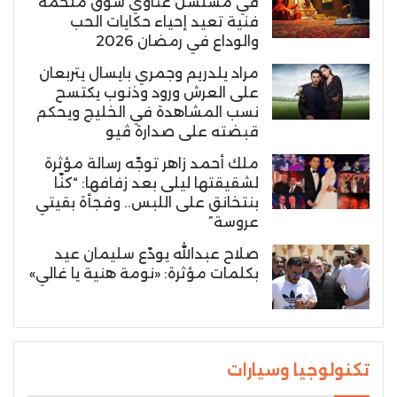
في مسلسل غناوي شوق ملحمة
فنية تعيد إحياء حكايات الحب
والوداع في رمضان 2026
مراد يلدريم وجمري بايسال يتربعان
على العرش ورود وذنوب يكتسح
نسب المشاهدة في الخليج ويحكم
قبضته على صدارة ڤيو
ملك أحمد زاهر توجّه رسالة مؤثرة
لشقيقتها ليلى بعد زفافها: “كنّا
بنتخانق على اللبس.. وفجأة بقيتي
عروسة”
صلاح عبدالله يودّع سليمان عيد
بكلمات مؤثرة: «نومة هنية يا غالي»
تكنولوجيا وسيارات