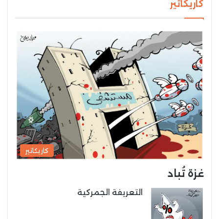
كاريكاتير
كاريكاتير
غزة تُباد
التعريفة الجمركية