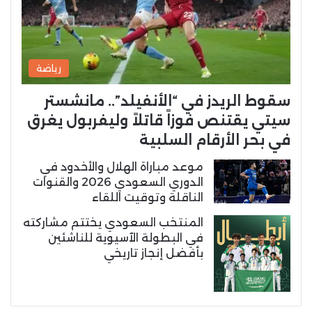
رياضة
سقوط الريدز في “الأنفيلد”.. مانشستر
سيتي يقتنص فوزاً قاتلاً وليفربول يغرق
في بحر الأرقام السلبية
موعد مباراة الهلال والأخدود في
الدوري السعودي 2026 والقنوات
الناقلة وتوقيت اللقاء
المنتخب السعودي يختتم مشاركته
في البطولة الآسيوية للناشئين
بأفضل إنجاز تاريخي