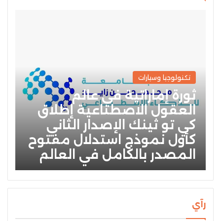
تكنولوجيا وسيارات
ثورة إماراتية في عالم
العقول الاصطناعية إطلاق
كي تو ثينك الإصدار الثاني
كأول نموذج استدلال مفتوح
المصدر بالكامل في العالم
رآي