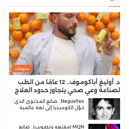
منوعات
د. أوليغ أباكوموف.. 12 عامًا من الطب
لصناعة وعي صحي يتجاوز حدود العلاج
Negusflex.. صانع المحتوى الذي
حوّل الكوميديا إلى لغة عالمية
MQN (مقنعه وتصويب).. صانع