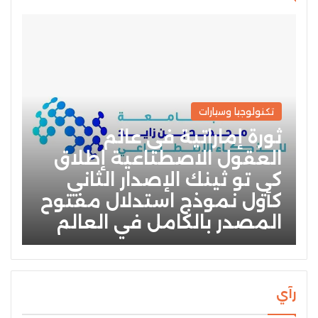
تكنولوجيا وسيارات
ثورة إماراتية في عالم
العقول الاصطناعية إطلاق
كي تو ثينك الإصدار الثاني
كأول نموذج استدلال مفتوح
المصدر بالكامل في العالم
رآي