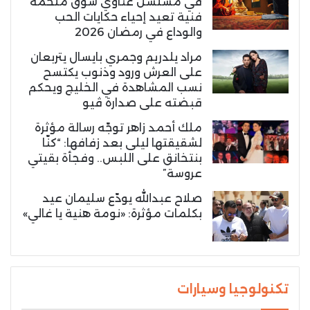
في مسلسل غناوي شوق ملحمة
فنية تعيد إحياء حكايات الحب
والوداع في رمضان 2026
مراد يلدريم وجمري بايسال يتربعان
على العرش ورود وذنوب يكتسح
نسب المشاهدة في الخليج ويحكم
قبضته على صدارة ڤيو
ملك أحمد زاهر توجّه رسالة مؤثرة
لشقيقتها ليلى بعد زفافها: “كنّا
بنتخانق على اللبس.. وفجأة بقيتي
عروسة”
صلاح عبدالله يودّع سليمان عيد
بكلمات مؤثرة: «نومة هنية يا غالي»
تكنولوجيا وسيارات