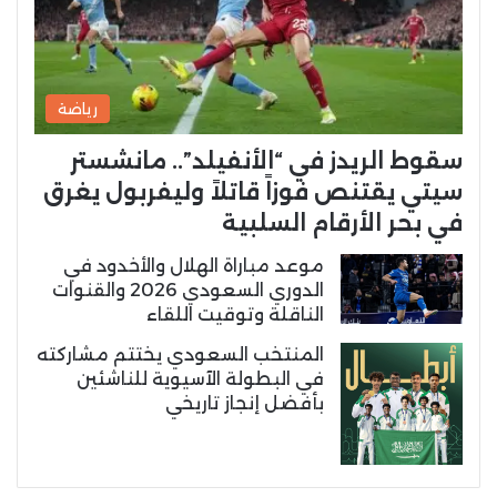
رياضة
سقوط الريدز في “الأنفيلد”.. مانشستر
سيتي يقتنص فوزاً قاتلاً وليفربول يغرق
في بحر الأرقام السلبية
موعد مباراة الهلال والأخدود في
الدوري السعودي 2026 والقنوات
الناقلة وتوقيت اللقاء
المنتخب السعودي يختتم مشاركته
في البطولة الآسيوية للناشئين
بأفضل إنجاز تاريخي