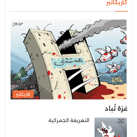
كاريكاتير
كاريكاتير
غزة تُباد
التعريفة الجمركية