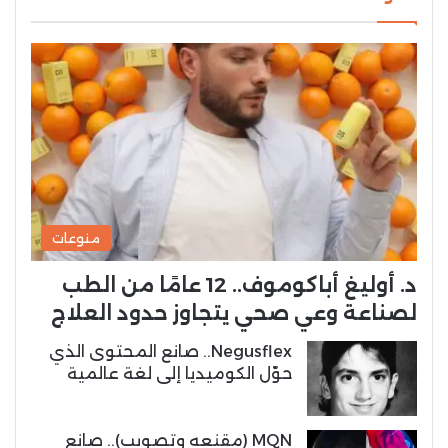
منوعات
د. أوليغ أباكوموف.. 12 عامًا من الطب
لصناعة وعي صحي يتجاوز حدود العلاج
Negusflex.. صانع المحتوى الذي
حوّل الكوميديا إلى لغة عالمية
MQN (مقنعه وتصويب).. صانع