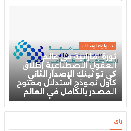
تكنولوجيا وسيارات
ثورة إماراتية في عالم
العقول الاصطناعية إطلاق
كي تو ثينك الإصدار الثاني
كأول نموذج استدلال مفتوح
المصدر بالكامل في العالم
رآي