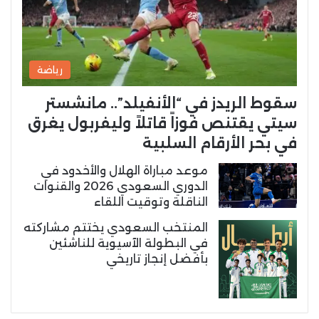
رياضة
سقوط الريدز في “الأنفيلد”.. مانشستر
سيتي يقتنص فوزاً قاتلاً وليفربول يغرق
في بحر الأرقام السلبية
موعد مباراة الهلال والأخدود في
الدوري السعودي 2026 والقنوات
الناقلة وتوقيت اللقاء
المنتخب السعودي يختتم مشاركته
في البطولة الآسيوية للناشئين
بأفضل إنجاز تاريخي