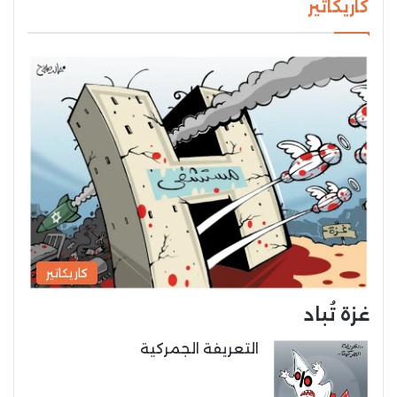
كاريكاتير
كاريكاتير
غزة تُباد
التعريفة الجمركية