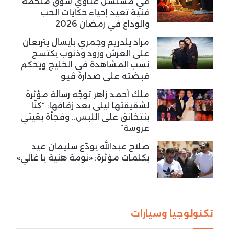
في مسلسل غناوي شوق ملحمة
فنية تعيد إحياء حكايات الحب
والوداع في رمضان 2026
مراد يلدريم وجمري بايسال يتربعان
على العرش ورود وذنوب يكتسح
نسب المشاهدة في الخليج ويحكم
قبضته على صدارة ڤيو
ملك أحمد زاهر توجّه رسالة مؤثرة
لشقيقتها ليلى بعد زفافها: “كنّا
بنتخانق على اللبس.. وفجأة بقيتي
عروسة”
صلاح عبدالله يودّع سليمان عيد
بكلمات مؤثرة: «نومة هنية يا غالي»
تكنولوجيا وسيارات