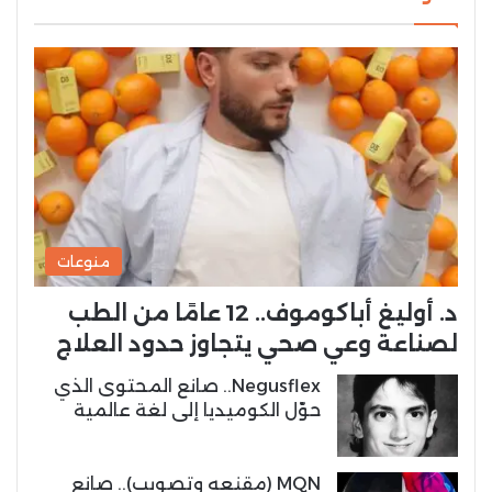
منوعات
د. أوليغ أباكوموف.. 12 عامًا من الطب
لصناعة وعي صحي يتجاوز حدود العلاج
Negusflex.. صانع المحتوى الذي
حوّل الكوميديا إلى لغة عالمية
MQN (مقنعه وتصويب).. صانع