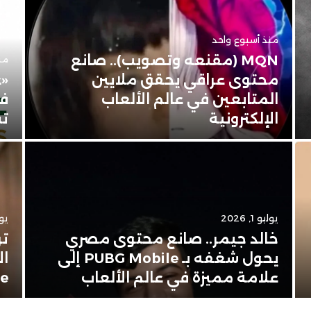
منذ أسبوع واحد
MQN (مقنعه وتصويب).. صانع
من
محتوى عراقي يحقق ملايين
«ع
المتابعين في عالم الألعاب
في
الإلكترونية
تس
يوليو 1, 2026
يونيو
خالد جيمر.. صانع محتوى مصري
تر
يحول شغفه بـ PUBG Mobile إلى
ال
علامة مميزة في عالم الألعاب
Apple 