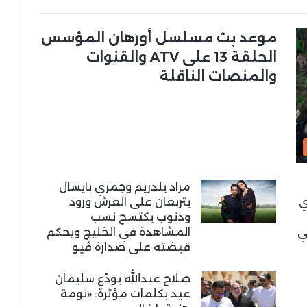
موعد بث مسلسل أورهان المؤسس
الحلقة 13 على ATV والقنوات
والمنصات الناقلة
مراد يلدريم وجمري بايسال
ي
يتربعان على العرش ورود
وذنوب يكتسح نسب
ي
المشاهدة في الخليج ويحكم
قبضته على صدارة ڤيو
صلاح عبدالله يودّع سليمان
عيد بكلمات مؤثرة: «نومة