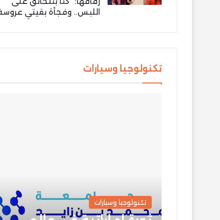
زفافها: “كنّا بنتخانق على
اللبس.. وفجأة بقيتي عروسة
تكنولوجيا وسيارات
تكنولوجيا وسيارات