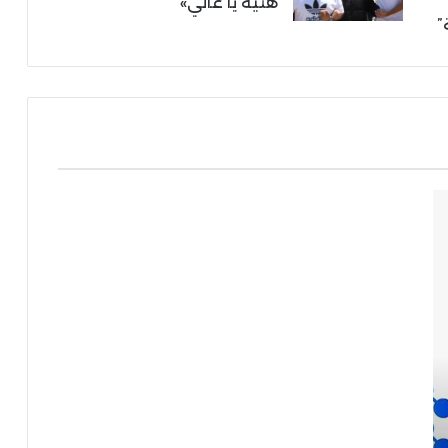
هنية يا غالي»
”