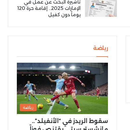
تأشيرة البحث عن عمل في
الإمارات 2025.. إقامة حرة 120
يوماً دون كفيل
رياضة
رياضة
سقوط الريدز في “الأنفيلد”..
مانشستر سيتي يقتنص فوزاً