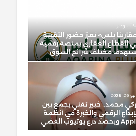
ذ أسبوعين
قارينا بلس» تعزز حضور التقنية
 القطاع العقاري بمنصة رقمية
يونيو 23, 2026
تهدف مختلف شرائح السوق
حمودي 
 26, 2026
يونيو 2, 2026
كي محمد.. خبير تقني يجمع بين
إبراهيم
إبداع الرقمي والخبرة في أنظمة
سعودية
ويحصد درع يوتيوب الفضي
في عال