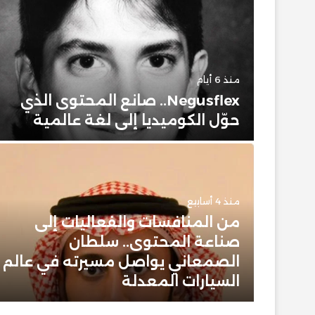
منذ 6 أيام
حضور
Negusflex.. صانع المحتوى الذي
حوّل الكوميديا إلى لغة عالمية
منذ 4 أسابيع
من المنافسات والفعاليات إلى
 وبيت
صناعة المحتوى.. سلطان
 عن
الصمعاني يواصل مسيرته في عالم
ن
السيارات المعدلة