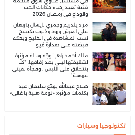
في مسلسل غناوي شوق ملحمة
فنية تعيد إحياء حكايات الحب
والوداع في رمضان 2026
مراد يلدريم وجمري بايسال يتربعان
على العرش ورود وذنوب يكتسح
نسب المشاهدة في الخليج ويحكم
قبضته على صدارة ڤيو
ملك أحمد زاهر توجّه رسالة مؤثرة
لشقيقتها ليلى بعد زفافها: “كنّا
بنتخانق على اللبس.. وفجأة بقيتي
عروسة”
صلاح عبدالله يودّع سليمان عيد
بكلمات مؤثرة: «نومة هنية يا غالي»
تكنولوجيا وسيارات