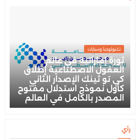
تكنولوجيا وسيارات
ثورة إماراتية في عالم
العقول الاصطناعية إطلاق
كي تو ثينك الإصدار الثاني
كأول نموذج استدلال مفتوح
المصدر بالكامل في العالم
رآي