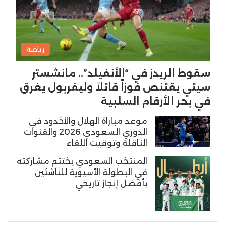
رياضة
سقوط الريدز في “الأنفيلد”.. مانشستر
سيتي يقتنص فوزاً قاتلاً وليفربول يغرق
في بحر الأرقام السلبية
موعد مباراة الهلال والأخدود في
الدوري السعودي 2026 والقنوات
الناقلة وتوقيت اللقاء
المنتخب السعودي يختتم مشاركته
في البطولة الآسيوية للناشئين
بأفضل إنجاز تاريخي