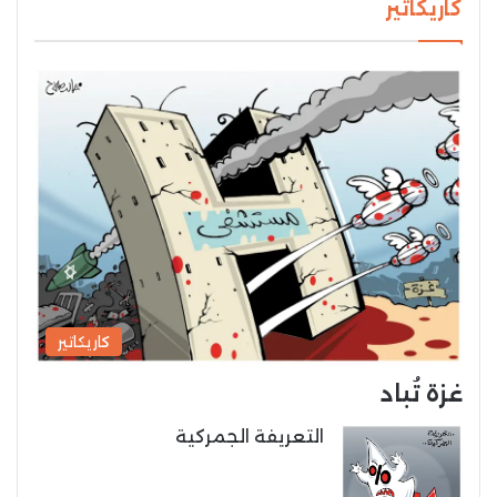
كاريكاتير
كاريكاتير
غزة تُباد
التعريفة الجمركية