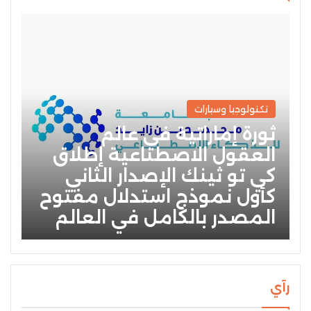
تكنولوجيا وسيارات
ثورة إماراتية في عالم
العقول الاصطناعية إطلاق
كي تو ثينك الإصدار الثاني
كأول نموذج استدلال مفتوح
المصدر بالكامل في العالم
رآي