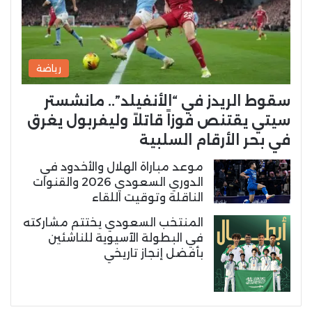
رياضة
سقوط الريدز في “الأنفيلد”.. مانشستر
سيتي يقتنص فوزاً قاتلاً وليفربول يغرق
في بحر الأرقام السلبية
موعد مباراة الهلال والأخدود في
الدوري السعودي 2026 والقنوات
الناقلة وتوقيت اللقاء
المنتخب السعودي يختتم مشاركته
في البطولة الآسيوية للناشئين
بأفضل إنجاز تاريخي