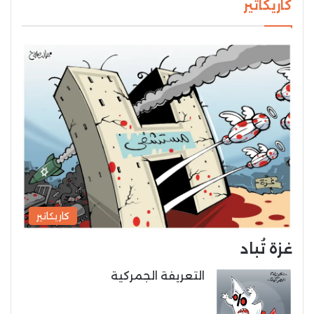
كاريكاتير
كاريكاتير
غزة تُباد
التعريفة الجمركية