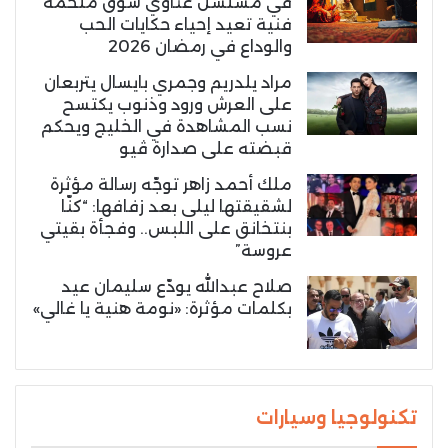
في مسلسل غناوي شوق ملحمة
فنية تعيد إحياء حكايات الحب
والوداع في رمضان 2026
مراد يلدريم وجمري بايسال يتربعان
على العرش ورود وذنوب يكتسح
نسب المشاهدة في الخليج ويحكم
قبضته على صدارة ڤيو
ملك أحمد زاهر توجّه رسالة مؤثرة
لشقيقتها ليلى بعد زفافها: “كنّا
بنتخانق على اللبس.. وفجأة بقيتي
عروسة”
صلاح عبدالله يودّع سليمان عيد
بكلمات مؤثرة: «نومة هنية يا غالي»
تكنولوجيا وسيارات