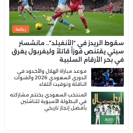
رياضة
سقوط الريدز في “الأنفيلد”.. مانشستر
سيتي يقتنص فوزاً قاتلاً وليفربول يغرق
في بحر الأرقام السلبية
موعد مباراة الهلال والأخدود في
الدوري السعودي 2026 والقنوات
الناقلة وتوقيت اللقاء
المنتخب السعودي يختتم مشاركته
في البطولة الآسيوية للناشئين
بأفضل إنجاز تاريخي