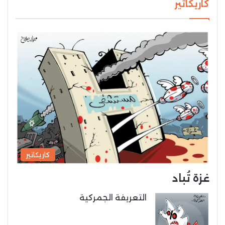
كاريكاتير
كاريكاتير
غزة تُباد
التعريفة الجمركية