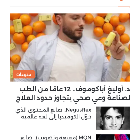
منوعات
د. أوليغ أباكوموف.. 12 عامًا من الطب
لصناعة وعي صحي يتجاوز حدود العلاج
Negusflex.. صانع المحتوى الذي
حوّل الكوميديا إلى لغة عالمية
MQN (مقنعه وتصويب).. صانع