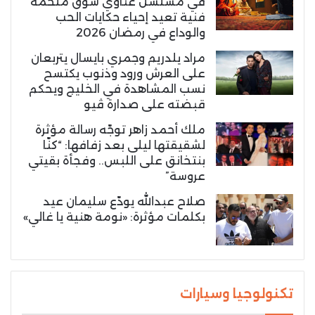
في مسلسل غناوي شوق ملحمة
فنية تعيد إحياء حكايات الحب
والوداع في رمضان 2026
مراد يلدريم وجمري بايسال يتربعان
على العرش ورود وذنوب يكتسح
نسب المشاهدة في الخليج ويحكم
قبضته على صدارة ڤيو
ملك أحمد زاهر توجّه رسالة مؤثرة
لشقيقتها ليلى بعد زفافها: “كنّا
بنتخانق على اللبس.. وفجأة بقيتي
عروسة”
صلاح عبدالله يودّع سليمان عيد
بكلمات مؤثرة: «نومة هنية يا غالي»
تكنولوجيا وسيارات