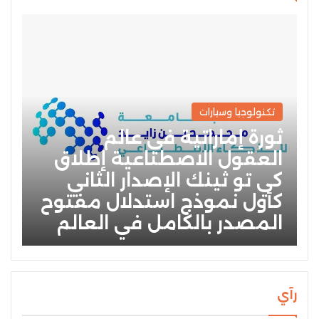
تكنولوجيا وسيارات
ثورة إماراتية في عالم
العقول الاصطناعية إطلاق
كي تو ثينك الإصدار الثاني
كأول نموذج استدلال مفتوح
المصدر بالكامل في العالم
رآي