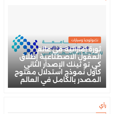
تكنولوجيا وسيارات
ثورة إماراتية في عالم
العقول الاصطناعية إطلاق
كي تو ثينك الإصدار الثاني
كأول نموذج استدلال مفتوح
المصدر بالكامل في العالم
رآي