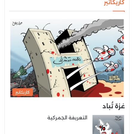
كاريكاتير
كاريكاتير
غزة تُباد
التعريفة الجمركية