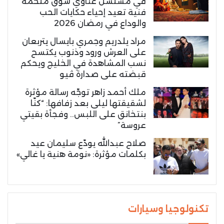
في مسلسل غناوي شوق ملحمة
فنية تعيد إحياء حكايات الحب
والوداع في رمضان 2026
مراد يلدريم وجمري بايسال يتربعان
على العرش ورود وذنوب يكتسح
نسب المشاهدة في الخليج ويحكم
قبضته على صدارة ڤيو
ملك أحمد زاهر توجّه رسالة مؤثرة
لشقيقتها ليلى بعد زفافها: “كنّا
بنتخانق على اللبس.. وفجأة بقيتي
عروسة”
صلاح عبدالله يودّع سليمان عيد
بكلمات مؤثرة: «نومة هنية يا غالي»
تكنولوجيا وسيارات