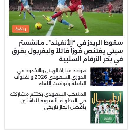
رياضة
سقوط الريدز في “الأنفيلد”.. مانشستر
سيتي يقتنص فوزاً قاتلاً وليفربول يغرق
في بحر الأرقام السلبية
موعد مباراة الهلال والأخدود في
الدوري السعودي 2026 والقنوات
الناقلة وتوقيت اللقاء
المنتخب السعودي يختتم مشاركته
في البطولة الآسيوية للناشئين
بأفضل إنجاز تاريخي