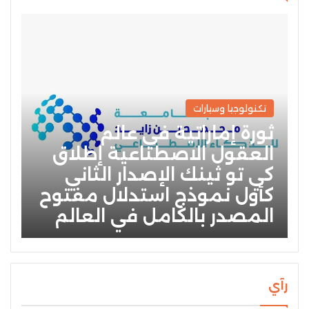
تكنولوجيا وسيارات
ثورة إماراتية في عالم
العقول الاصطناعية إطلاق
كي تو ثينك الإصدار الثاني
كأول نموذج استدلال مفتوح
المصدر بالكامل في العالم
رآي