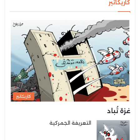
كاريكاتير
كاريكاتير
غزة تُباد
التعريفة الجمركية