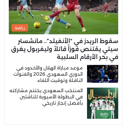
رياضة
سقوط الريدز في “الأنفيلد”.. مانشستر
سيتي يقتنص فوزاً قاتلاً وليفربول يغرق
في بحر الأرقام السلبية
موعد مباراة الهلال والأخدود في
الدوري السعودي 2026 والقنوات
الناقلة وتوقيت اللقاء
المنتخب السعودي يختتم مشاركته
في البطولة الآسيوية للناشئين
بأفضل إنجاز تاريخي