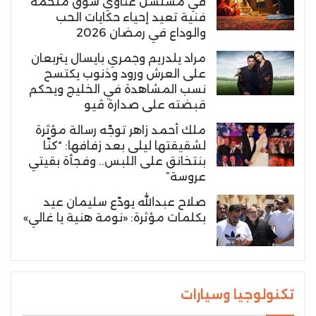
في مسلسل غناوي شوق ملحمة
فنية تعيد إحياء حكايات الحب
والوداع في رمضان 2026
مراد يلدريم وجمري بايسال يتربعان
على العرش ورود وذنوب يكتسح
نسب المشاهدة في الخليج ويحكم
قبضته على صدارة ڤيو
ملك أحمد زاهر توجّه رسالة مؤثرة
لشقيقتها ليلى بعد زفافها: “كنّا
بنتخانق على اللبس.. وفجأة بقيتي
عروسة”
صلاح عبدالله يودّع سليمان عيد
بكلمات مؤثرة: «نومة هنية يا غالي»
تكنولوجيا وسيارات