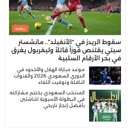
رياضة
سقوط الريدز في “الأنفيلد”.. مانشستر
سيتي يقتنص فوزاً قاتلاً وليفربول يغرق
في بحر الأرقام السلبية
موعد مباراة الهلال والأخدود في
الدوري السعودي 2026 والقنوات
الناقلة وتوقيت اللقاء
المنتخب السعودي يختتم مشاركته
في البطولة الآسيوية للناشئين
بأفضل إنجاز تاريخي