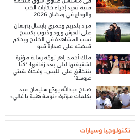
في مسلسل غناوي شوق ملحمة
فنية تعيد إحياء حكايات الحب
والوداع في رمضان 2026
مراد يلدريم وجمري بايسال يتربعان
على العرش ورود وذنوب يكتسح
نسب المشاهدة في الخليج ويحكم
قبضته على صدارة ڤيو
ملك أحمد زاهر توجّه رسالة مؤثرة
لشقيقتها ليلى بعد زفافها: “كنّا
بنتخانق على اللبس.. وفجأة بقيتي
عروسة”
صلاح عبدالله يودّع سليمان عيد
بكلمات مؤثرة: «نومة هنية يا غالي»
تكنولوجيا وسيارات