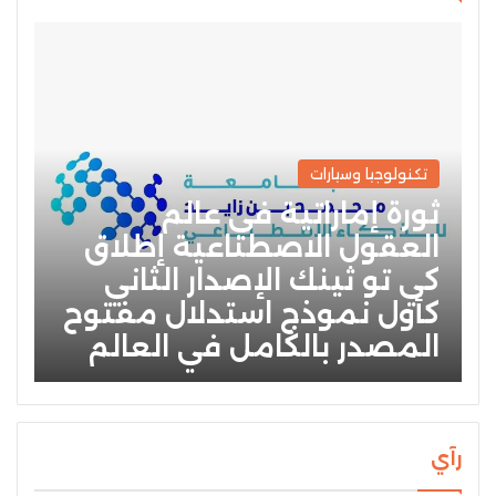
تكنولوجيا وسيارات
ثورة إماراتية في عالم
العقول الاصطناعية إطلاق
كي تو ثينك الإصدار الثاني
كأول نموذج استدلال مفتوح
المصدر بالكامل في العالم
رآي