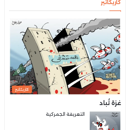
كاريكاتير
كاريكاتير
غزة تُباد
التعريفة الجمركية