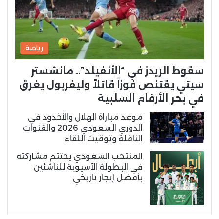
رياضة
سقوط الريدز في “الأنفيلد”.. مانشستر
سيتي يقتنص فوزاً قاتلاً وليفربول يغرق
في بحر الأرقام السلبية
موعد مباراة الهلال والأخدود في
الدوري السعودي 2026 والقنوات
الناقلة وتوقيت اللقاء
المنتخب السعودي يختتم مشاركته
في البطولة الآسيوية للناشئين
بأفضل إنجاز تاريخي