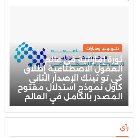
تكنولوجيا وسيارات
ثورة إماراتية في عالم
العقول الاصطناعية إطلاق
كي تو ثينك الإصدار الثاني
كأول نموذج استدلال مفتوح
المصدر بالكامل في العالم
رآي