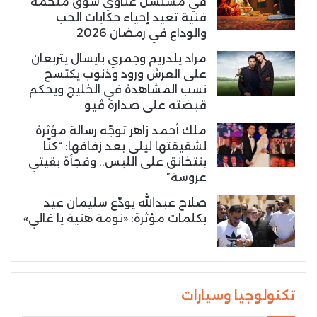
في مسلسل غناوي شوق ملحمة
فنية تعيد إحياء حكايات الحب
والوداع في رمضان 2026
مراد يلدريم وجمري بايسال يتربعان
على العرش ورود وذنوب يكتسح
نسب المشاهدة في الخليج ويحكم
قبضته على صدارة ڤيو
ملك أحمد زاهر توجّه رسالة مؤثرة
لشقيقتها ليلى بعد زفافها: “كنّا
بنتخانق على اللبس.. وفجأة بقيتي
عروسة”
صلاح عبدالله يودّع سليمان عيد
بكلمات مؤثرة: «نومة هنية يا غالي»
تكنولوجيا وسيارات