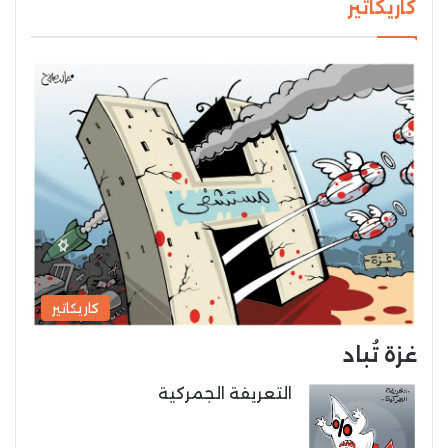
كاريكاتير
كاريكاتير
غزة تُباد
التعريفة الجمركية