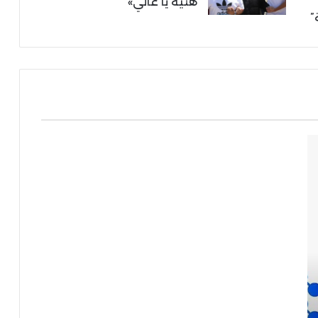
هنية يا غالي»
”