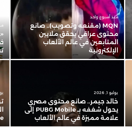
منذ أسبوع واحد
MQN (مقنعه وتصويب).. صانع
من
محتوى عراقي يحقق ملايين
«ع
المتابعين في عالم الألعاب
في
الإلكترونية
تس
يوليو 1, 2026
يونيو
خالد جيمر.. صانع محتوى مصري
تر
يحول شغفه بـ PUBG Mobile إلى
ال
علامة مميزة في عالم الألعاب
Apple 