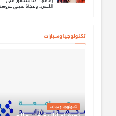
زفافها: “كنّا بنتخانق على
اللبس.. وفجأة بقيتي عروسة
تكنولوجيا وسيارات
تكنولوجيا وسيارات