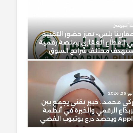
ذ أسبوعين
قارينا بلس» تعزز حضور التقنية
 القطاع العقاري بمنصة رقمية
يونيو 23, 2026
تهدف مختلف شرائح السوق
حمودي 
 26, 2026
يونيو 2, 2026
كي محمد.. خبير تقني يجمع بين
إبراهيم
إبداع الرقمي والخبرة في أنظمة
سعودية
ويحصد درع يوتيوب الفضي
في عال