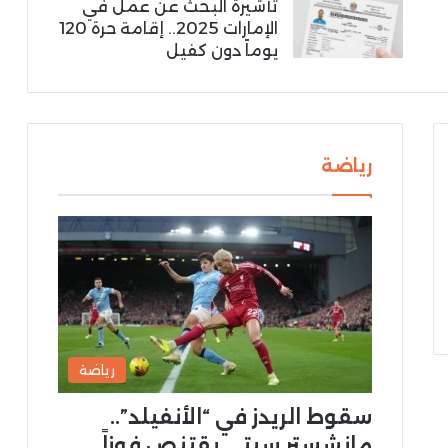
تأشيرة البحث عن عمل في
الإمارات 2025.. إقامة حرة 120
يوماً دون كفيل
رياضة
رياضة
سقوط الريدز في “الأنفيلد”..
مانشستر سيتي يقتنص فوزاً