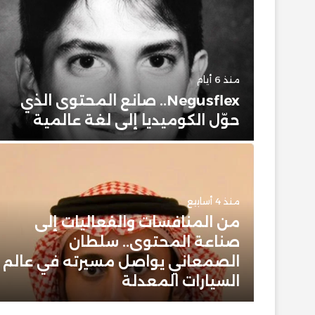
منذ 6 أيام
حضور
Negusflex.. صانع المحتوى الذي
حوّل الكوميديا إلى لغة عالمية
منذ 4 أسابيع
من المنافسات والفعاليات إلى
 وبيت
صناعة المحتوى.. سلطان
 عن
الصمعاني يواصل مسيرته في عالم
ن
السيارات المعدلة