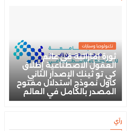
تكنولوجيا وسيارات
ثورة إماراتية في عالم
العقول الاصطناعية إطلاق
كي تو ثينك الإصدار الثاني
كأول نموذج استدلال مفتوح
المصدر بالكامل في العالم
رآي