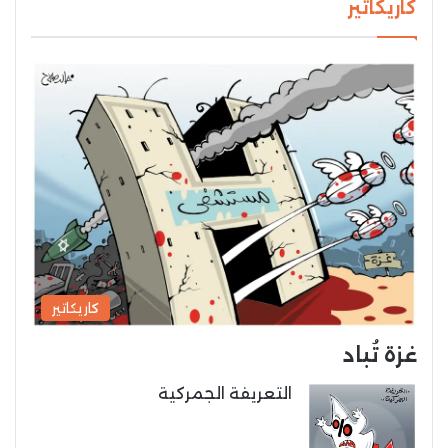
كاريكاتير
كاريكاتير
غزة تُباد
التعريفة الجمركية