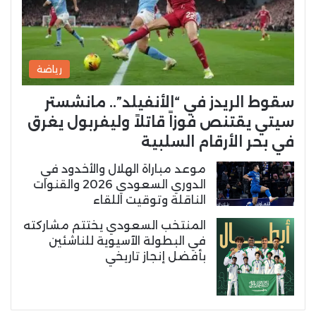
رياضة
سقوط الريدز في “الأنفيلد”.. مانشستر
سيتي يقتنص فوزاً قاتلاً وليفربول يغرق
في بحر الأرقام السلبية
موعد مباراة الهلال والأخدود في
الدوري السعودي 2026 والقنوات
الناقلة وتوقيت اللقاء
المنتخب السعودي يختتم مشاركته
في البطولة الآسيوية للناشئين
بأفضل إنجاز تاريخي