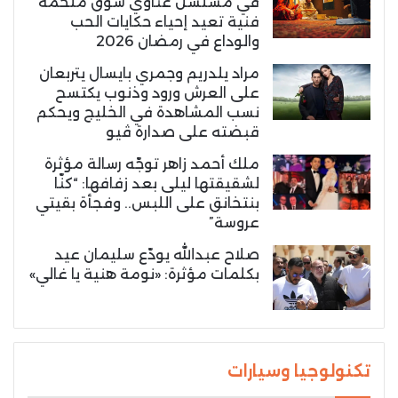
في مسلسل غناوي شوق ملحمة
فنية تعيد إحياء حكايات الحب
والوداع في رمضان 2026
مراد يلدريم وجمري بايسال يتربعان
على العرش ورود وذنوب يكتسح
نسب المشاهدة في الخليج ويحكم
قبضته على صدارة ڤيو
ملك أحمد زاهر توجّه رسالة مؤثرة
لشقيقتها ليلى بعد زفافها: “كنّا
بنتخانق على اللبس.. وفجأة بقيتي
عروسة”
صلاح عبدالله يودّع سليمان عيد
بكلمات مؤثرة: «نومة هنية يا غالي»
تكنولوجيا وسيارات