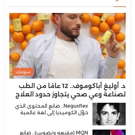
منوعات
د. أوليغ أباكوموف.. 12 عامًا من الطب
لصناعة وعي صحي يتجاوز حدود العلاج
Negusflex.. صانع المحتوى الذي
حوّل الكوميديا إلى لغة عالمية
MQN (مقنعه وتصويب).. صانع