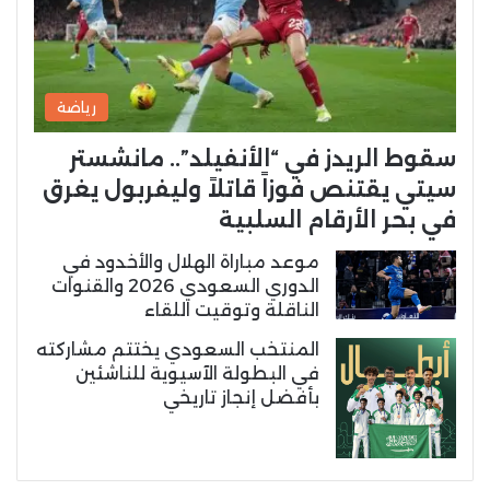
رياضة
سقوط الريدز في “الأنفيلد”.. مانشستر
سيتي يقتنص فوزاً قاتلاً وليفربول يغرق
في بحر الأرقام السلبية
موعد مباراة الهلال والأخدود في
الدوري السعودي 2026 والقنوات
الناقلة وتوقيت اللقاء
المنتخب السعودي يختتم مشاركته
في البطولة الآسيوية للناشئين
بأفضل إنجاز تاريخي