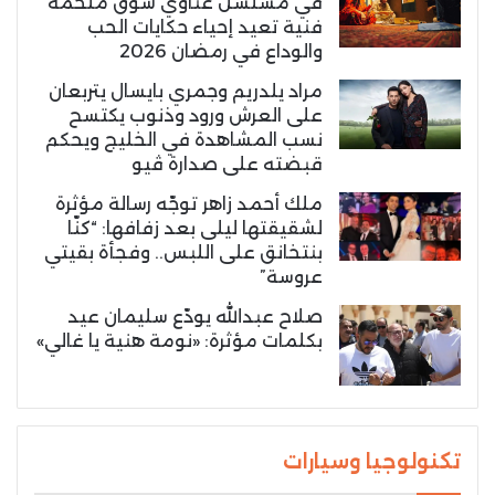
في مسلسل غناوي شوق ملحمة
فنية تعيد إحياء حكايات الحب
والوداع في رمضان 2026
مراد يلدريم وجمري بايسال يتربعان
على العرش ورود وذنوب يكتسح
نسب المشاهدة في الخليج ويحكم
قبضته على صدارة ڤيو
ملك أحمد زاهر توجّه رسالة مؤثرة
لشقيقتها ليلى بعد زفافها: “كنّا
بنتخانق على اللبس.. وفجأة بقيتي
عروسة”
صلاح عبدالله يودّع سليمان عيد
بكلمات مؤثرة: «نومة هنية يا غالي»
تكنولوجيا وسيارات