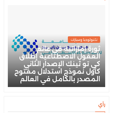
تكنولوجيا وسيارات
ثورة إماراتية في عالم
العقول الاصطناعية إطلاق
كي تو ثينك الإصدار الثاني
كأول نموذج استدلال مفتوح
المصدر بالكامل في العالم
رآي