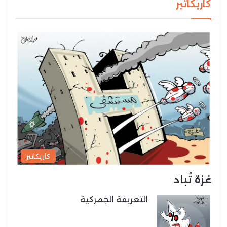
كاريكاتير
كاريكاتير
غزة تُباد
التعريفة الجمركية