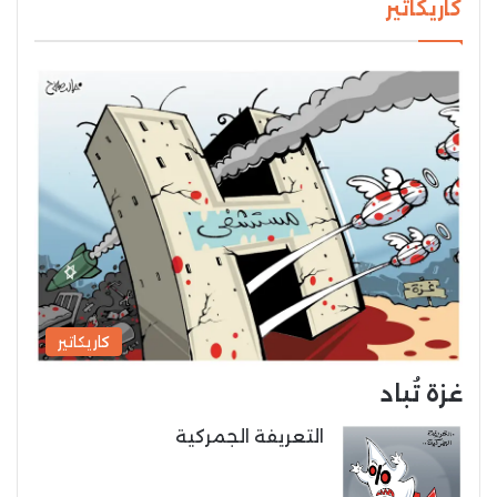
كاريكاتير
كاريكاتير
غزة تُباد
التعريفة الجمركية