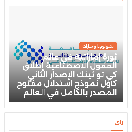
تكنولوجيا وسيارات
ثورة إماراتية في عالم
العقول الاصطناعية إطلاق
كي تو ثينك الإصدار الثاني
كأول نموذج استدلال مفتوح
المصدر بالكامل في العالم
رآي