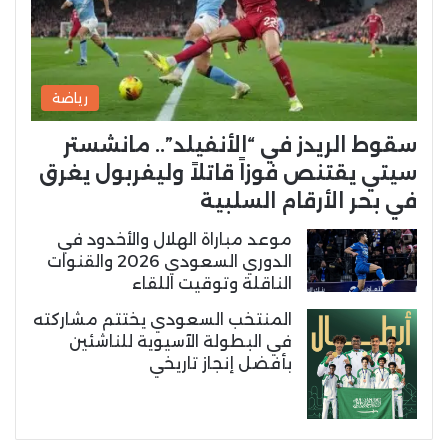
رياضة
سقوط الريدز في “الأنفيلد”.. مانشستر
سيتي يقتنص فوزاً قاتلاً وليفربول يغرق
في بحر الأرقام السلبية
موعد مباراة الهلال والأخدود في
الدوري السعودي 2026 والقنوات
الناقلة وتوقيت اللقاء
المنتخب السعودي يختتم مشاركته
في البطولة الآسيوية للناشئين
بأفضل إنجاز تاريخي