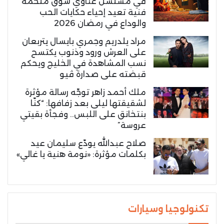
في مسلسل غناوي شوق ملحمة
فنية تعيد إحياء حكايات الحب
والوداع في رمضان 2026
مراد يلدريم وجمري بايسال يتربعان
على العرش ورود وذنوب يكتسح
نسب المشاهدة في الخليج ويحكم
قبضته على صدارة ڤيو
ملك أحمد زاهر توجّه رسالة مؤثرة
لشقيقتها ليلى بعد زفافها: “كنّا
بنتخانق على اللبس.. وفجأة بقيتي
عروسة”
صلاح عبدالله يودّع سليمان عيد
بكلمات مؤثرة: «نومة هنية يا غالي»
تكنولوجيا وسيارات