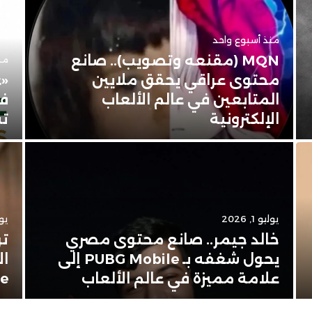
منذ أسبوع واحد
MQN (مقنعه وتصويب).. صانع
منذ 3 
محتوى عراقي يحقق ملايين
«ع
المتابعين في عالم الألعاب
في
الإلكترونية
تس
يوليو 1, 2026
يونيو
خالد جيمر.. صانع محتوى مصري
تر
يحول شغفه بـ PUBG Mobile إلى
ال
علامة مميزة في عالم الألعاب
Apple 