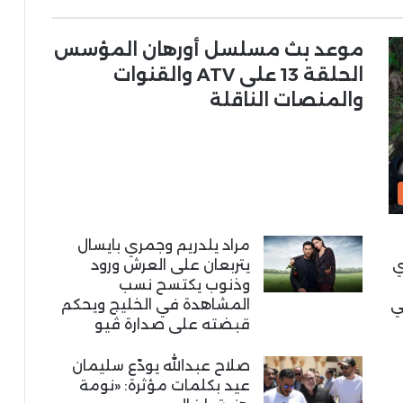
موعد بث مسلسل أورهان المؤسس
الحلقة 13 على ATV والقنوات
والمنصات الناقلة
مراد يلدريم وجمري بايسال
ي
يتربعان على العرش ورود
وذنوب يكتسح نسب
ي
المشاهدة في الخليج ويحكم
قبضته على صدارة ڤيو
صلاح عبدالله يودّع سليمان
عيد بكلمات مؤثرة: «نومة