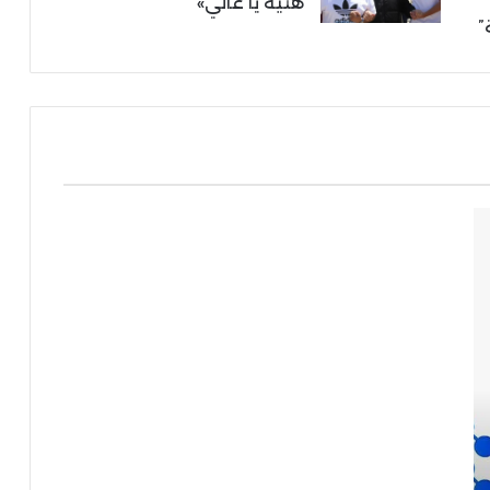
هنية يا غالي»
”