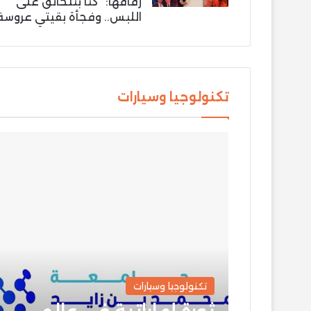
زفافها: “كنّا بنتخانق على
اللبس.. وفجأة بقيتي عروسة
تكنولوجيا وسيارات
تكنولوجيا وسيارات