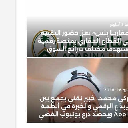
أسابيع
قارينا بلس» تعزز حضور التقنية
 القطاع العقاري بمنصة رقمية
يونيو 23, 2026
تهدف مختلف شرائح السوق
حمودي 
 26, 2026
يونيو 2, 2026
كي محمد.. خبير تقني يجمع بين
إبراهيم
إبداع الرقمي والخبرة في أنظمة
سعودية
ويحصد درع يوتيوب الفضي
في عال