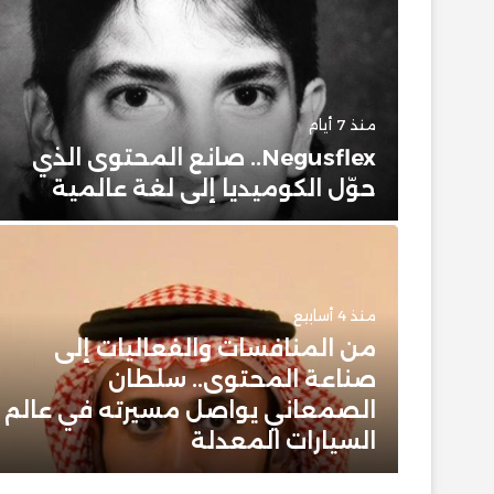
منذ 7 أيام
حضور
Negusflex.. صانع المحتوى الذي
حوّل الكوميديا إلى لغة عالمية
منذ 4 أسابيع
من المنافسات والفعاليات إلى
 وبيت
صناعة المحتوى.. سلطان
 عن
الصمعاني يواصل مسيرته في عالم
ن
السيارات المعدلة