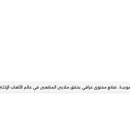
زز حضور التقنية في القطاع العقاري بمنصة رقمية تستهدف مختلف شرائح ا