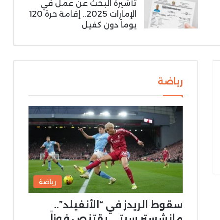
تأشيرة البحث عن عمل في
الإمارات 2025.. إقامة حرة 120
يوماً دون كفيل
رياضة
رياضة
سقوط الريدز في “الأنفيلد”..
مانشستر سيتي يقتنص فوزاً