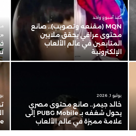
منذ أسبوع واحد
MQN (مقنعه وتصويب).. صانع
من
محتوى عراقي يحقق ملايين
«ع
المتابعين في عالم الألعاب
في
الإلكترونية
تس
يوليو 1, 2026
يونيو
خالد جيمر.. صانع محتوى مصري
تر
يحول شغفه بـ PUBG Mobile إلى
ال
علامة مميزة في عالم الألعاب
Apple 