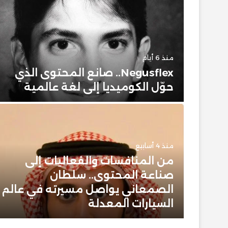
منذ 6 أيام
حضور
Negusflex.. صانع المحتوى الذي
حوّل الكوميديا إلى لغة عالمية
منذ 4 أسابيع
من المنافسات والفعاليات إلى
 وبيت
صناعة المحتوى.. سلطان
 عن
الصمعاني يواصل مسيرته في عالم
ن
السيارات المعدلة