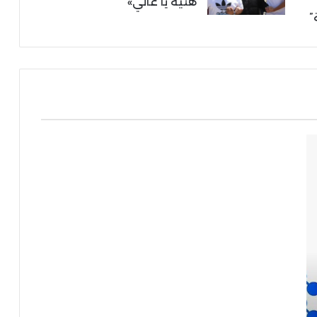
هنية يا غالي»
”