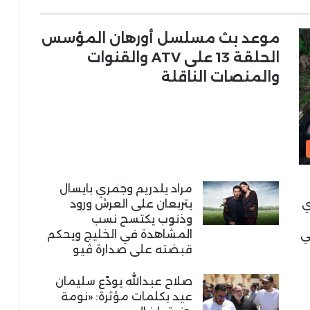
موعد بث مسلسل أورهان المؤسس
الحلقة 13 على ATV والقنوات
والمنصات الناقلة
مراد يلدريم وجمري بايسال
ي
يتربعان على العرش ورود
وذنوب يكتسح نسب
ي
المشاهدة في الخليج ويحكم
قبضته على صدارة ڤيو
صلاح عبدالله يودّع سليمان
عيد بكلمات مؤثرة: «نومة