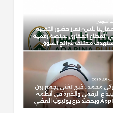
ذ أسبوعين
قارينا بلس» تعزز حضور التقنية
 القطاع العقاري بمنصة رقمية
يونيو 23, 2026
تهدف مختلف شرائح السوق
حمودي 
 26, 2026
يونيو 2, 2026
كي محمد.. خبير تقني يجمع بين
إبراهيم
إبداع الرقمي والخبرة في أنظمة
سعودية
ويحصد درع يوتيوب الفضي
في عال