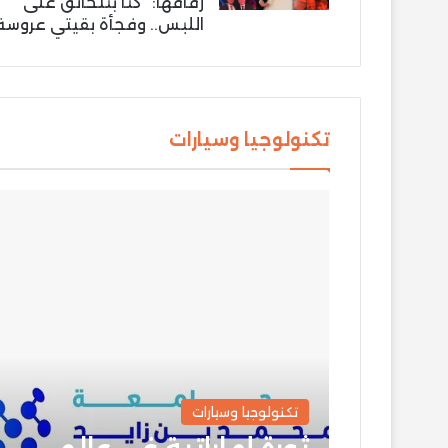
زفافها: “كنّا بنتخانق على
اللبس.. وفجأة بقيتي عروسة
تكنولوجيا وسيارات
تكنولوجيا وسيارات