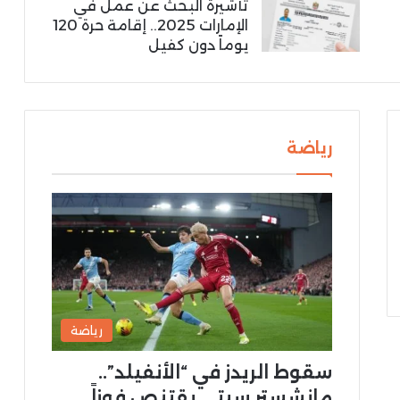
تأشيرة البحث عن عمل في
الإمارات 2025.. إقامة حرة 120
يوماً دون كفيل
رياضة
رياضة
سقوط الريدز في “الأنفيلد”..
مانشستر سيتي يقتنص فوزاً