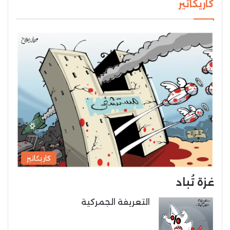
كاريكاتير
كاريكاتير
غزة تُباد
التعريفة الجمركية