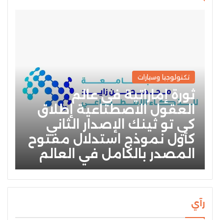
تكنولوجيا وسيارات
ثورة إماراتية في عالم
العقول الاصطناعية إطلاق
كي تو ثينك الإصدار الثاني
كأول نموذج استدلال مفتوح
المصدر بالكامل في العالم
رآي