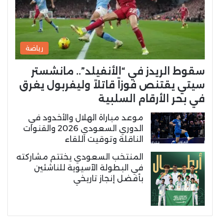
رياضة
سقوط الريدز في “الأنفيلد”.. مانشستر
سيتي يقتنص فوزاً قاتلاً وليفربول يغرق
في بحر الأرقام السلبية
موعد مباراة الهلال والأخدود في
الدوري السعودي 2026 والقنوات
الناقلة وتوقيت اللقاء
المنتخب السعودي يختتم مشاركته
في البطولة الآسيوية للناشئين
بأفضل إنجاز تاريخي