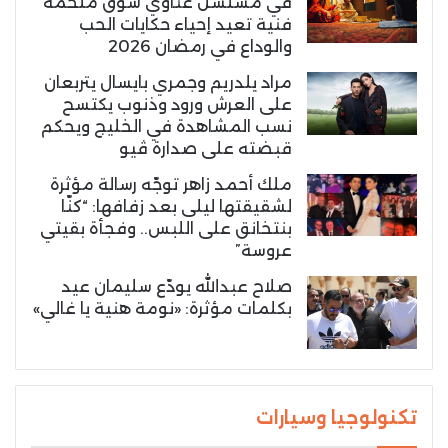
في مسلسل غناوي شوق ملحمة
فنية تعيد إحياء حكايات الحب
والوداع في رمضان 2026
مراد يلدريم وجمري بايسال يتربعان
على العرش ورود وذنوب يكتسح
نسب المشاهدة في الخليج ويحكم
قبضته على صدارة ڤيو
ملك أحمد زاهر توجّه رسالة مؤثرة
لشقيقتها ليلى بعد زفافها: “كنّا
بنتخانق على اللبس.. وفجأة بقيتي
عروسة”
صلاح عبدالله يودّع سليمان عيد
بكلمات مؤثرة: «نومة هنية يا غالي»
تكنولوجيا وسيارات