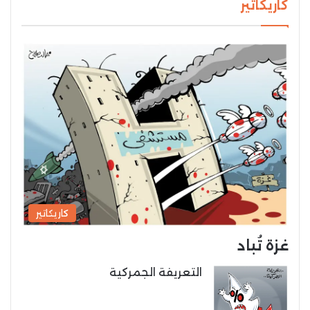
كاريكاتير
كاريكاتير
غزة تُباد
التعريفة الجمركية