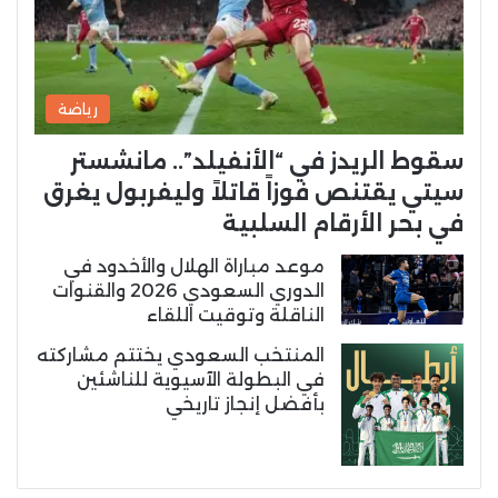
رياضة
سقوط الريدز في “الأنفيلد”.. مانشستر
سيتي يقتنص فوزاً قاتلاً وليفربول يغرق
في بحر الأرقام السلبية
موعد مباراة الهلال والأخدود في
الدوري السعودي 2026 والقنوات
الناقلة وتوقيت اللقاء
المنتخب السعودي يختتم مشاركته
في البطولة الآسيوية للناشئين
بأفضل إنجاز تاريخي