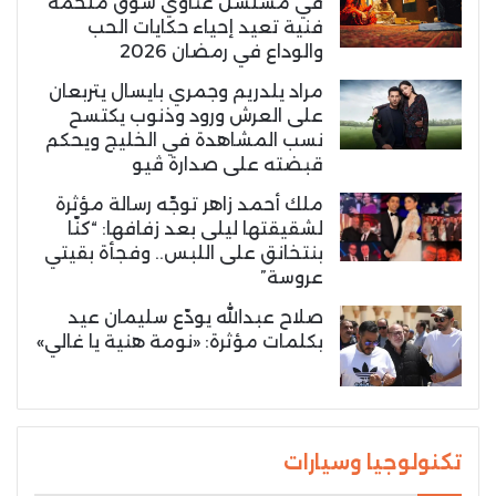
في مسلسل غناوي شوق ملحمة
فنية تعيد إحياء حكايات الحب
والوداع في رمضان 2026
مراد يلدريم وجمري بايسال يتربعان
على العرش ورود وذنوب يكتسح
نسب المشاهدة في الخليج ويحكم
قبضته على صدارة ڤيو
ملك أحمد زاهر توجّه رسالة مؤثرة
لشقيقتها ليلى بعد زفافها: “كنّا
بنتخانق على اللبس.. وفجأة بقيتي
عروسة”
صلاح عبدالله يودّع سليمان عيد
بكلمات مؤثرة: «نومة هنية يا غالي»
تكنولوجيا وسيارات