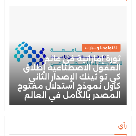
تكنولوجيا وسيارات
ثورة إماراتية في عالم
العقول الاصطناعية إطلاق
كي تو ثينك الإصدار الثاني
كأول نموذج استدلال مفتوح
المصدر بالكامل في العالم
رآي