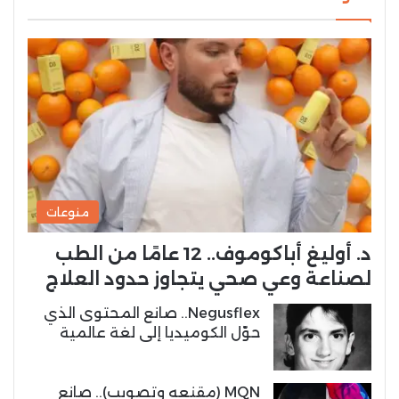
منوعات
د. أوليغ أباكوموف.. 12 عامًا من الطب
لصناعة وعي صحي يتجاوز حدود العلاج
Negusflex.. صانع المحتوى الذي
حوّل الكوميديا إلى لغة عالمية
MQN (مقنعه وتصويب).. صانع