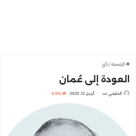
الرئيسية
/
رآي
العودة إلى عُمان
الخليجي نت
أبريل 12, 2025
6٬160