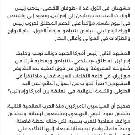
مشهدان: في الأول، غداة «طوفان الأقصى» يذهب رئيس
الولايات المتحدة جو بايدن إلى إسرائيل، ويعود إلى واشنطن
في اليوم نفسه، مؤكداً على الدعم المطلق لحروب رئيس
الوزراء الإسرائيلي بنيامين نتنياهو، مرفقاً القول، بنشر البوارج
والطرَّادات في المواني وأعالي البحار.
المشهد الثاني، رئيس أميركا الجديد دونالد ترمب، وحليف
إسرائيل المطلق، «يستدعي» نتنياهو، ويعطيه شيئاً من
خشونته المعروفة، ويعلن من فوق كتفيه بدء التفاوض
مع إيران، في قاعة اللقاءات السرية، عُمان. ماذا تقرأ في
المشهدين؟ تقرأ الجواب عن السؤال الدائم: لمن اليد
الطولى، والكلمة النهائية، في العلاقة بين أميركا وإسرائيل؟
صحيح أن السياسيين الأميركيين منذ الحرب العالمية الثانية،
يخشون نفوذ اللوبي اليهودي، ويخضعون لرغباته، ويتخذون
مواقف معادية للعرب بسببه. لكن هناك لحظة فاصلة،
وخطاً فاصلاً، واستراتيجية ثابتة، يعاد إليها للتأكيد على