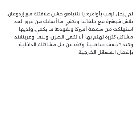
لم يبخل ترمب بأوامره: يا نتنياهو حسّن علاقتك مع إردوغان.
بلاش شوشرة مع حلفائنا. ويكفي ما أصابك من غرور. لقد
استهلكت من سمعة أميركا ونفوذها ما يكفي. ولديها
مشاكل كثيرة تهتم بها. ألا تكفي الصين، وبنما، وغرينلاند،
وكندا؟ خفف عنا قليلاً. وكف عن حل مشاكلك الداخلية
بإشعال المسائل الخارجية.