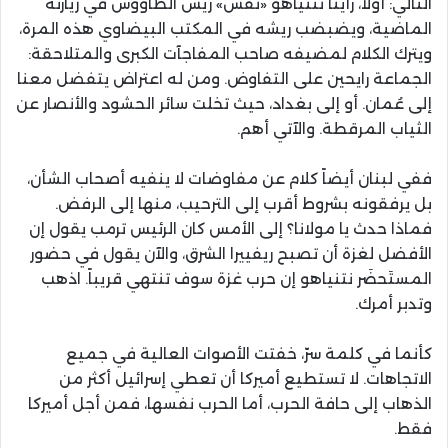
التالي: أولاً، رأينا نتنياهو «نفش» ريش الطاووس في زيارته
الماضية، ويضبضب ريشه في المكتب البيضاوي هذه المرة،
ويترك الكلام لمضيفه صاحب المفاجآت الكبرى والمتلاحقة:
الجماعة رايحين على التفاوض. ومن له اعتراض يتفضل معنا
إلى عُمان. أو إلى بغداد، حيث تخلت سائر الحشود والأنصار عن
الثياب المرقطة. والآتي أهم.
ففي لبنان أيضاً كلام عن مفاوضات لا ينفيه أصحاب الشأن،
بل يرفقونه بشروط أقرب إلى الترحيب، منها إلى الرفض.
فماذا حدث يا مولانا؟ إلى الأمس كان الرئيس ترمب يقول إن
الأفضل لغزة أن تصبح ريفييرا الشرق، والآن يقول في حضور
المستَحضَر نتنياهو إن حرب غزة سوف تنتهي قريباً. اذهب
وتدبر أمرك.
كأنما في كلمة سرّ، خفتت الأصوات العالية في جميع
الاتجاهات. لا تستطيع أميركا أن تعطي إسرائيل أكثر من
الذهاب إلى حافة الحرب، أما الحرب نفسها، فمن أجل أميركا
فقط.