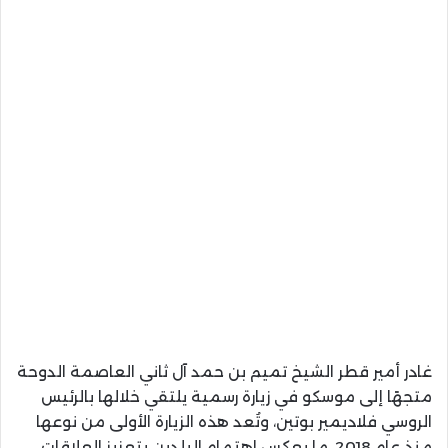
غادر أمير قطر الشيخ تميم بن حمد آل ثاني العاصمة الدوحة
متجهًا إلى موسكو في زيارة رسمية يلتقي خلالها بالرئيس
الروسي فلاديمير بوتين، وتُعد هذه الزيارة الأولى من نوعها
منذ عام 2018، ما يعكس اهتمام البلدين بتعزيز العلاقات